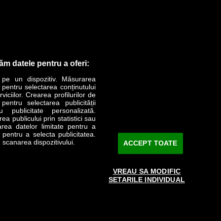
răm datele pentru a oferi:
 pe un dispozitiv. Măsurarea
r pentru selectarea conținutului
iciilor. Crearea profilurilor de
 pentru selectarea publicității
u publicitate personalizată.
a publicului prin statistici sau
area datelor limitate pentru a
e pentru a selecta publicitatea.
 scanarea dispozitivului.
ACCEPT TOATE
VREAU SA MODIFIC
SETARILE INDIVIDUAL