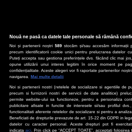
Nouă ne pasă ca datele tale personale să rămână confi
Noi și partenerii noștri
589
stocăm și/sau accesăm informații pe
precum identificatorii cookie unici pentru prelucrarea datelor c
Puteți accepta sau gestiona preferințele dvs. făcând clic mai jos,
opune utilizării unui interes legitim în orice moment pe pag
confidențialitate. Aceste alegeri vor fi raportate partenerilor noștr
navigarea.
Mai multe detalii
Noi si partenerii nostri (retelele de socializare si agentiile de p
precum si furnizorii nostri de servicii de date analitice) prel
permite website-ului sa functioneze, pentru a personaliza conti
publicitare afisate in functie de interesele si/sau profilul dvs
functionalitati aferente retelelor de socializare si pentru a analiza
Beneficiati de drepturile prevazute de art. 15-22 din GDPR in leg
datelor cu caracter personal. Aceste drepturi pot fi exercita
indicata
. Prin click pe “ACCEPT TOATE”, acceptati folosirea t
aici