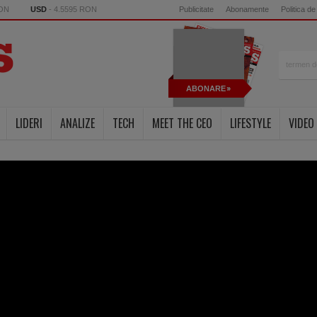
RON
USD
- 4.5595 RON
Publicitate
Abonamente
Politica de
ABONARE
LIDERI
ANALIZE
TECH
MEET THE CEO
LIFESTYLE
VIDEO