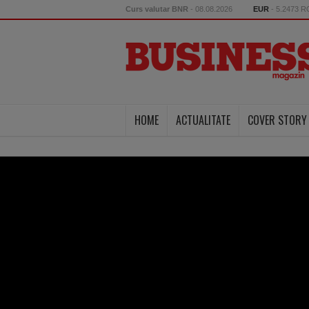
Curs valutar BNR
- 08.08.2026
EUR
- 5.2473 
HOME
ACTUALITATE
COVER STORY
eroare 404