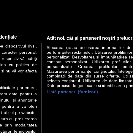
dențiale
Atât noi, cât și partenerii noștri preluc
 dispozitivul dvs.,
Stocarea și/sau accesarea informațiilor de
u caracter personal.
performanței reclamelor. Utilizarea profilurilo
personalizat. Dezvoltarea și îmbunătățirea serv
 respectiv vă puteți
conținut personalizat. Utilizarea profilurilor
ina cu politica de
personalizate. Crearea profilurilor pentr
i și nu vă vor afecta
Măsurarea performanței conținutului. Înțelegere
combinații de date din surse diferite. Utiliz
selecta conținutul. Utilizarea de date limitat
Date precise de geolocație și identificarea prin
ublicitate partenere,
Listă parteneri (furnizori)
ucram date pentru a
nutul si anunturile
., pentru a va oferi
 traficul pe website.
atura cu prelucrarea
te prin modalitatea
uturor Tehnologiilor