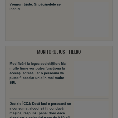
Vremuri triste. Şi păcănelele se
închid.
MONITORULJUSTITIEI.RO
Modificări la legea societăţilor: Mai
multe firme vor putea funcţiona la
aceeaşi adresă, iar o persoană va
putea fi asociat unic în mai multe
SRL
Decizie ÎCCJ: Dacă laşi o persoană ce
a consumat alcool să îţi conducă
maşina, răspunzi penal doar dacă
alcoolemia şoferului trece de 0,80 g/l