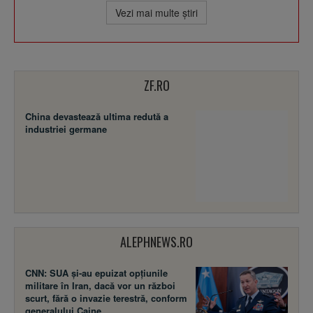
Vezi mai multe ştiri
ZF.RO
China devastează ultima redută a
industriei germane
ALEPHNEWS.RO
CNN: SUA şi-au epuizat opțiunile
militare în Iran, dacă vor un război
scurt, fără o invazie terestră, conform
generalului Caine