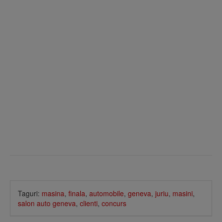
Taguri:
masina
,
finala
,
automobile
,
geneva
,
juriu
,
masini
,
salon auto geneva
,
clienti
,
concurs