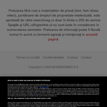
Preluarea fără cost a materialelor de presă (text, foto si/sau
video), purtătoare de drepturi de proprietate intelectuală, este
aprobată de către www.bmag.ro doar în limita a 250 de semne.
Spaţiile şi URL-ul/hyperlink-ul nu sunt luate în considerare în
numerotarea semnelor. Preluarea de informaţii poate fi făcută
numai în acord cu termenii agreaţi şi menţionaţi in
această
pagină
.
Termeni și condiții
Confidențialitate
Cookies
Contact
Copyright © 2025 BUSINESSMEX S.A.
Nouă ne pasă ca datele tale personale să rămână confidențiale
Noi și partenerii noștri
589
stocăm și/sau accesăm informații pe dispozitivul dvs., precum identificatorii cookie unici pentru prelucrarea datelor cu caracter personal. Puteți accepta
sau gestiona preferințele dvs. făcând clic mai jos, respectiv vă puteți opune utilizării unui interes legitim în orice moment pe pagina cu politica de confidențialitate. Aceste alegeri vor
fi raportate partenerilor noștri și nu vă vor afecta navigarea.
Mai multe detalii
Noi si partenerii nostri (retelele de socializare si agentiile de publicitate partenere, precum si furnizorii nostri de servicii de date analitice) prelucram date pentru a permite
website-ului sa functioneze, pentru a personaliza continutul si anunturile publicitare afisate in functie de interesele si/sau profilul dvs., pentru a va oferi functionalitati aferente
retelelor de socializare si pentru a analiza traficul pe website. Beneficiati de drepturile prevazute de art. 15-22 din GDPR in legatura cu prelucrarea datelor cu caracter personal.
Aceste drepturi pot fi exercitate prin modalitatea indicata
aici
. Prin click pe “ACCEPT TOATE”, acceptati folosirea tuturor Tehnologiilor de tip Cookie, care implica inclusiv acceptul
dvs. cu privire la stocarea/accesarea informatiilor de catre Vendor-ii cu care colaboram. Prin click pe “VREAU SA MODIFIC SETARILE INDIVIDUAL” puteti schimba preferintele in
mod individual, mai putin cele legate de cookie strict necesare pentru functionarea website-ului.
Atât noi, cât și partenerii noștri prelucrăm datele pentru a oferi:
Stocarea și/sau accesarea informațiilor de pe un dispozitiv. Măsurarea performanței reclamelor. Utilizarea profilurilor pentru selectarea conținutului personalizat. Dezvoltarea și
îmbunătățirea serviciilor. Crearea profilurilor de conținut personalizat. Utilizarea profilurilor pentru selectarea publicității personalizate. Crearea profilurilor pentru publicitate
personalizată. Măsurarea performanței conținutului. Înțelegerea publicului prin statistici sau combinații de date din surse diferite. Utilizarea datelor limitate pentru a selecta
conținutul. Utilizarea de date limitate pentru a selecta publicitatea. Date precise de geolocație și identificarea prin scanarea dispozitivului.