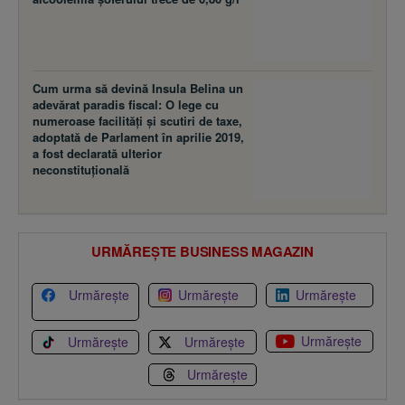
Cum urma să devină Insula Belina un
adevărat paradis fiscal: O lege cu
numeroase facilităţi şi scutiri de taxe,
adoptată de Parlament în aprilie 2019,
a fost declarată ulterior
neconstituţională
URMĂREȘTE BUSINESS MAGAZIN
Urmărește
Urmărește
Urmărește
Urmărește
Urmărește
Urmărește
Urmărește