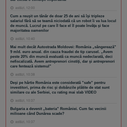
astăzi, 12:00
Cum a reuşit un tânăr de doar 25 de ani să îşi tripleze
salariul fără să se teamă niciodată că un robot îi va lua locul
de muncă. Lucrul pe care îl face el îl poate învăţa şi face
majoritatea oamenilor
astăzi, 10:40
Mai mult decât Autostrada Moldovei: România „sângerează”
9 mld. euro anual. din cauza fraudei de tip carusel. „Avem
peste 20% din muncă evaluată ca muncă nedeclarată, deci
nefiscalizată. Avem antreprenori cinstiţi, dar şi antreprenori
care fentează sistemul”
astăzi, 10:38
Deşi pe hârtie România este considerată ”safe” pentru
investitori, prima de risc şi dobânzile plătite de stat sunt
similare cu ale Serbiei, cu rating mai slab VIDEO
astăzi, 10:37
Bulgaria a devenit „bateria” României. Cum fac vecinii
milioane când Dunărea scade?
astăzi, 10:37