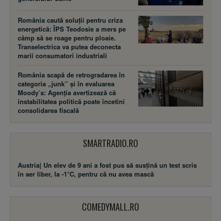
România caută soluții pentru criza
energetică: ÎPS Teodosie a mers pe
câmp să se roage pentru ploaie.
Transelectrica va putea deconecta
marii consumatori industriali
România scapă de retrogradarea în
categoria „junk” și în evaluarea
Moody’s: Agenția avertizează că
instabilitatea politică poate încetini
consolidarea fiscală
SMARTRADIO.RO
Austria| Un elev de 9 ani a fost pus să susţină un test scris
în aer liber, la -1°C, pentru că nu avea mască
COMEDYMALL.RO