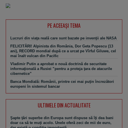
PE ACEEAŞI TEMA
Lucruri din viaţa reală care sunt bazate pe invenţii ale NASA
FELICITĂRI! Alpinista din România, Dor Geta Popescu (13
ani), RECORD mondial după ce a urcat pe Vîrful Giluwe, cel
mai înalt vulcan din Pacific
Vladimir Putin a aprobat o nouă doctrină de securitate
informaţională a Rusiei ”pentru a proteja ţara de atacurile
cibernetice”
Banca Mondială: Românii, printre cei mai puţin încrezători
europeni în sistemul bancar
ULTIMELE DIN ACTUALITATE
Şapte ţări superbe din Europa sunt dispuse să îţi dea bani
doar ca să te muţi acolo. Unele oferă zeci de mii de euro,
dar există o condiţie importantă