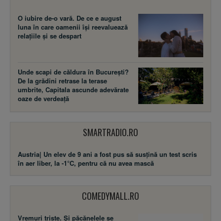
O iubire de-o vară. De ce e august
luna în care oamenii își reevaluează
relațiile și se despart
Unde scapi de căldura în București?
De la grădini retrase la terase
umbrite, Capitala ascunde adevărate
oaze de verdeață
SMARTRADIO.RO
Austria| Un elev de 9 ani a fost pus să susţină un test scris
în aer liber, la -1°C, pentru că nu avea mască
COMEDYMALL.RO
Vremuri triste. Şi păcănelele se