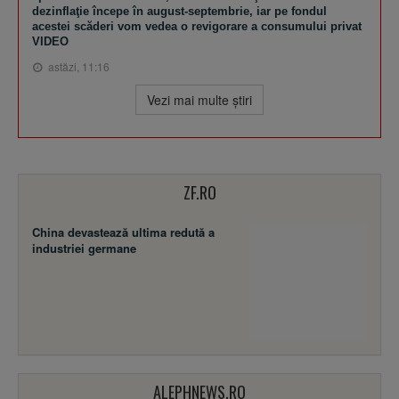
dezinflaţie începe în august-septembrie, iar pe fondul
acestei scăderi vom vedea o revigorare a consumului privat
VIDEO
astăzi, 11:16
Vezi mai multe ştiri
ZF.RO
China devastează ultima redută a
industriei germane
ALEPHNEWS.RO