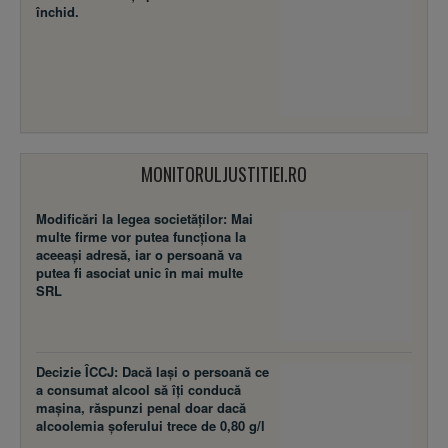
închid.
MONITORULJUSTITIEI.RO
Modificări la legea societăţilor: Mai
multe firme vor putea funcţiona la
aceeaşi adresă, iar o persoană va
putea fi asociat unic în mai multe
SRL
Decizie ÎCCJ: Dacă laşi o persoană ce
a consumat alcool să îţi conducă
maşina, răspunzi penal doar dacă
alcoolemia şoferului trece de 0,80 g/l