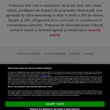
Preluarea fără cost a materialelor de presă (text, foto si/sau
video), purtătoare de drepturi de proprietate intelectuală, este
aprobată de către www.bmag.ro doar în limita a 250 de semne.
Spaţiile şi URL-ul/hyperlink-ul nu sunt luate în considerare în
numerotarea semnelor. Preluarea de informaţii poate fi făcută
numai în acord cu termenii agreaţi şi menţionaţi in
această
pagină
.
Termeni și condiții
Confidențialitate
Cookies
Contact
Copyright © 2025 BUSINESSMEX S.A.
Nouă ne pasă ca datele tale personale să rămână confidențiale
Noi și partenerii noștri
589
stocăm și/sau accesăm informații pe dispozitivul dvs., precum identificatorii cookie unici pentru prelucrarea datelor cu caracter personal. Puteți accepta
sau gestiona preferințele dvs. făcând clic mai jos, respectiv vă puteți opune utilizării unui interes legitim în orice moment pe pagina cu politica de confidențialitate. Aceste alegeri vor
fi raportate partenerilor noștri și nu vă vor afecta navigarea.
Mai multe detalii
Noi si partenerii nostri (retelele de socializare si agentiile de publicitate partenere, precum si furnizorii nostri de servicii de date analitice) prelucram date pentru a permite
website-ului sa functioneze, pentru a personaliza continutul si anunturile publicitare afisate in functie de interesele si/sau profilul dvs., pentru a va oferi functionalitati aferente
retelelor de socializare si pentru a analiza traficul pe website. Beneficiati de drepturile prevazute de art. 15-22 din GDPR in legatura cu prelucrarea datelor cu caracter personal.
Aceste drepturi pot fi exercitate prin modalitatea indicata
aici
. Prin click pe “ACCEPT TOATE”, acceptati folosirea tuturor Tehnologiilor de tip Cookie, care implica inclusiv acceptul
dvs. cu privire la stocarea/accesarea informatiilor de catre Vendor-ii cu care colaboram. Prin click pe “VREAU SA MODIFIC SETARILE INDIVIDUAL” puteti schimba preferintele in
mod individual, mai putin cele legate de cookie strict necesare pentru functionarea website-ului.
Atât noi, cât și partenerii noștri prelucrăm datele pentru a oferi:
Stocarea și/sau accesarea informațiilor de pe un dispozitiv. Măsurarea performanței reclamelor. Utilizarea profilurilor pentru selectarea conținutului personalizat. Dezvoltarea și
îmbunătățirea serviciilor. Crearea profilurilor de conținut personalizat. Utilizarea profilurilor pentru selectarea publicității personalizate. Crearea profilurilor pentru publicitate
personalizată. Măsurarea performanței conținutului. Înțelegerea publicului prin statistici sau combinații de date din surse diferite. Utilizarea datelor limitate pentru a selecta
Setări cookies
conținutul. Utilizarea de date limitate pentru a selecta publicitatea. Date precise de geolocație și identificarea prin scanarea dispozitivului.
Listă parteneri (furnizori)
ACCEPT TOATE
VREAU SA MODIFIC SETARILE INDIVIDUAL