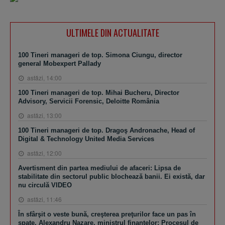
ULTIMELE DIN ACTUALITATE
100 Tineri manageri de top. Simona Ciungu, director
general Mobexpert Pallady
astăzi, 14:00
100 Tineri manageri de top. Mihai Bucheru, Director
Advisory, Servicii Forensic, Deloitte România
astăzi, 13:00
100 Tineri manageri de top. Dragoş Andronache, Head of
Digital & Technology United Media Services
astăzi, 12:00
Avertisment din partea mediului de afaceri: Lipsa de
stabilitate din sectorul public blochează banii. Ei există, dar
nu circulă VIDEO
astăzi, 11:46
În sfârşit o veste bună, creşterea preţurilor face un pas în
spate. Alexandru Nazare, ministrul finanţelor: Procesul de