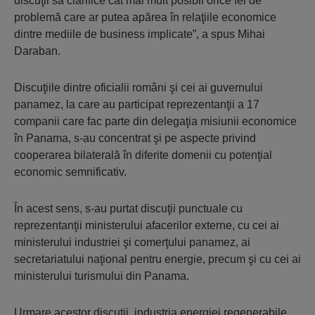
discuţii să clarifice cât mai mult posibil orice fel de
problemă care ar putea apărea în relaţiile economice
dintre mediile de business implicate”, a spus Mihai
Daraban.
Discuţiile dintre oficialii români şi cei ai guvernului
panamez, la care au participat reprezentanţii a 17
companii care fac parte din delegaţia misiunii economice
în Panama, s-au concentrat şi pe aspecte privind
cooperarea bilaterală în diferite domenii cu potenţial
economic semnificativ.
În acest sens, s-au purtat discuţii punctuale cu
reprezentanţii ministerului afacerilor externe, cu cei ai
ministerului industriei şi comerţului panamez, ai
secretariatului naţional pentru energie, precum şi cu cei ai
ministerului turismului din Panama.
Urmare acestor discuţii, industria energiei regenerabile,