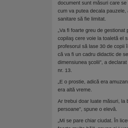
document sunt măsuri care se 
cum va putea decala pauzele, a
sanitare să fie limitat.
„Va fi foarte greu de gestionat
copilaş cere voie la toaletă el
profesorul să lase 30 de copii î
că va fi un cadru didactic de s
dimensiunea şcolii”, a declarat
nr. 13.
„E o prostie, adică era amuzan
era altă vreme.
Ar trebui doar luate măsuri, la
persoane”, spune o elevă.
„Mi se pare chiar ciudat. În li