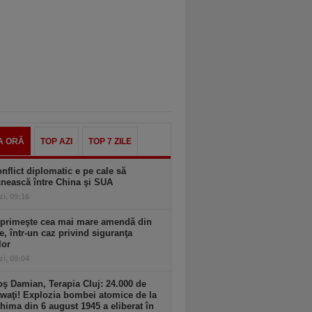
A ORĂ
TOP AZI
TOP 7 ZILE
nflict diplomatic e pe cale să
nească între China şi SUA
zi, 09:16
 primeşte cea mai mare amendă din
ie, într-un caz privind siguranţa
lor
zi, 09:04
ş Damian, Terapia Cluj: 24.000 de
waţi! Explozia bombei atomice de la
hima din 6 august 1945 a eliberat în