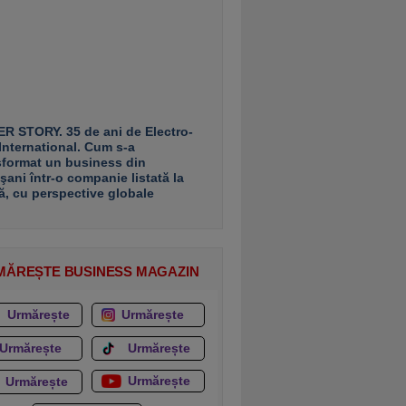
R STORY. 35 de ani de Electro-
 International. Cum s-a
sformat un business din
şani într-o companie listată la
ă, cu perspective globale
MĂREȘTE BUSINESS MAGAZIN
Urmărește
Urmărește
Urmărește
Urmărește
Urmărește
Urmărește