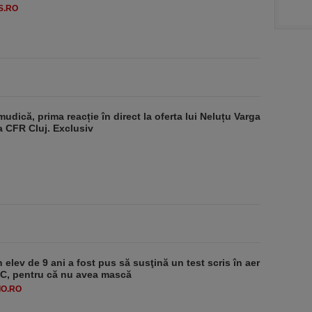
S.RO
udică, prima reacție în direct la oferta lui Neluțu Varga
a CFR Cluj. Exclusiv
 elev de 9 ani a fost pus să susţină un test scris în aer
-1°C, pentru că nu avea mască
O.RO