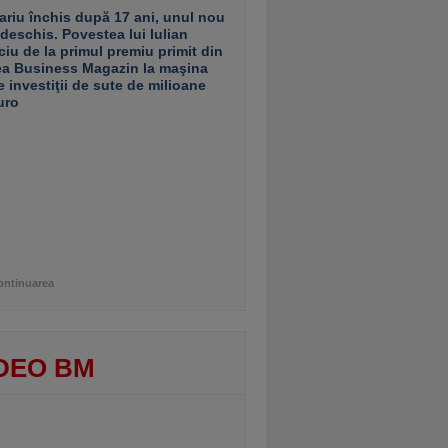
ariu închis după 17 ani, unul nou
 deschis. Povestea lui Iulian
ciu de la primul premiu primit din
ea Business Magazin la maşina
e investiţii de sute de milioane
uro
ontinuarea
DEO BM