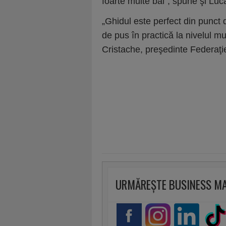
foarte multe băi”, spune şi Luc
„Ghidul este perfect din punct 
de pus în practică la nivelul mu
Cristache, preşedinte Federaţiei
URMĂREȘTE BUSINESS M