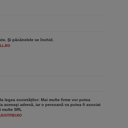
ste. Şi păcănelele se închid.
LL.RO
 la legea societăţilor: Mai multe firme vor putea
la aceeaşi adresă, iar o persoană va putea fi asociat
i multe SRL
USTITIEI.RO