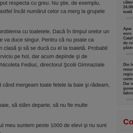
pot respecta cu greu. Nu ştie, de exemplu,
câtev
24.0
stfel încât numărul celor ca merg la grupele
toată
astă
Apar 
 problema cu toaletele. Dacă în timpul orelor un
euro 
Catal
 se va duce singur. Pentru că nu poate ca
de ro
n clasă şi să se ducă cu el la toaletă. Probabil
păst
astă
erviciu pe hol, dar acum depinde şi de
 Nicoleta Fediuc, directorul Şcolii Gimnaziale
Din h
resur
regio
centr
Dar n
t când mergeam toate fetele la baie şi râdeam,
guver
fabri
astă
 baie, să stăm departe, să nu fie multe
Co
ceul meu suntem peste 1000 de elevi şi nu sunt