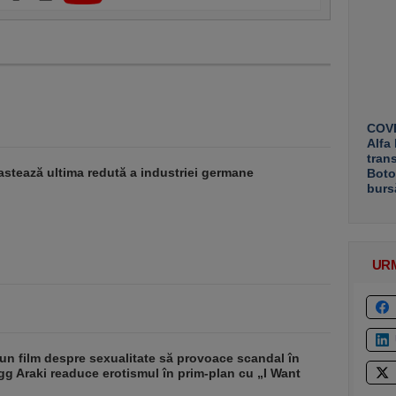
COVE
Alfa
tran
stează ultima redută a industriei germane
Boto
burs
UR
un film despre sexualitate să provoace scandal în
g Araki readuce erotismul în prim-plan cu „I Want