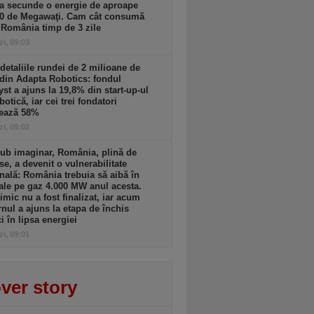
a secunde o energie de aproape
00 de Megawaţi. Cam cât consumă
 România timp de 3 zile
zi, 09:03
detaliile rundei de 2 milioane de
din Adapta Robotics: fondul
yst a ajuns la 19,8% din start-up-ul
botică, iar cei trei fondatori
rează 58%
zi, 09:02
ub imaginar, România, plină de
se, a devenit o vulnerabilitate
nală: România trebuia să aibă în
ale pe gaz 4.000 MW anul acesta.
imic nu a fost finalizat, iar acum
nul a ajuns la etapa de închis
ci în lipsa energiei
zi, 09:01
ver story