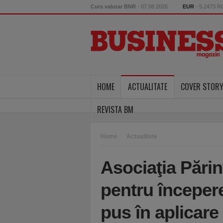
Curs valutar BNR
- 07.08.2026
EUR
- 5.2473 
HOME
ACTUALITATE
COVER STOR
REVISTA BM
Home
Actualitate
Asociaţia Părin
pentru începere
pus în aplicare