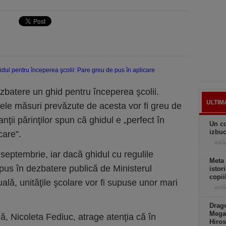
ezbatere un ghid pentru începerea şcolii.
ULTIM
nele măsuri prevăzute de acesta vor fi greu de
nţii părinţilor spun că ghidul e „perfect în
Un co
izbuc
care”.
astă
4 septembrie, iar dacă ghidul cu regulile
Meta
 pus în dezbatere publică de Ministerul
istor
copii
ală, unităţile şcolare vor fi supuse unor mari
astă
Drago
Mega
lă, Nicoleta Fediuc, atrage atenţia că în
Hiros