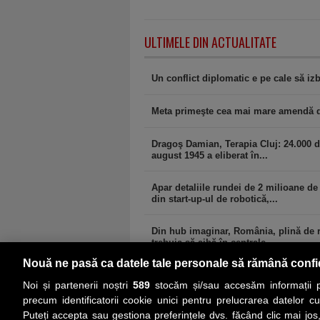
ULTIMELE DIN ACTUALITATE
Un conflict diplomatic e pe cale să i
Meta primeşte cea mai mare amendă din
Dragoş Damian, Terapia Cluj: 24.000 
august 1945 a eliberat în...
Apar detaliile rundei de 2 milioane de
din start-up-ul de robotică,...
Din hub imaginar, România, plină de r
trebuia să aibă în centrale...
Nouă ne pasă ca datele tale personale să rămână confi
Noi și partenerii noștri
589
stocăm și/sau accesăm informații pe
precum identificatorii cookie unici pentru prelucrarea datelor c
Puteți accepta sau gestiona preferințele dvs. făcând clic mai jos,