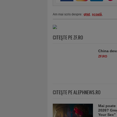
Am mai scris despre:
ghid
,
şcoală
,
CITEŞTE PE ZF.RO
China deva
ZF.RO
CITEŞTE PE ALEPHNEWS.RO
Mai poate 
2026? Greg
Your Sex”