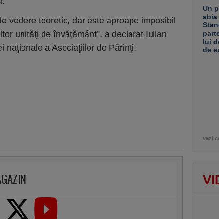
a.
Un p
abia
de vedere teoretic, dar este aproape imposibil
Stan
ltor unităţi de învăţământ”, a declarat Iulian
part
lui d
 naţionale a Asociaţiilor de Părinţi.
de e
vezi c
AGAZIN
VI