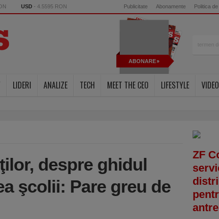
RON
USD
- 4.5595 RON
Publicitate
Abonamente
Politica de
ABONARE
Y
LIDERI
ANALIZE
TECH
MEET THE CEO
LIFESTYLE
VIDEO
ZF C
ţilor, despre ghidul
servi
distr
a şcolii: Pare greu de
pentr
antre