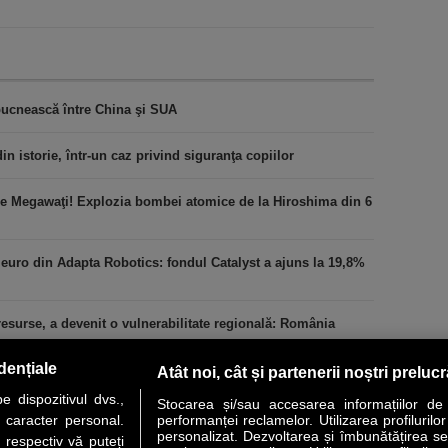
zbucnească între China şi SUA
 istorie, într-un caz privind siguranţa copiilor
de Megawaţi! Explozia bombei atomice de la Hiroshima din 6
 euro din Adapta Robotics: fondul Catalyst a ajuns la 19,8%
esurse, a devenit o vulnerabilitate regională: România
dențiale
Atât noi, cât și partenerii noștri preluc
 dispozitivul dvs.,
Stocarea și/sau accesarea informațiilor de
u caracter personal.
performanței reclamelor. Utilizarea profilurilo
personalizat. Dezvoltarea și îmbunătățirea serv
 respectiv vă puteți