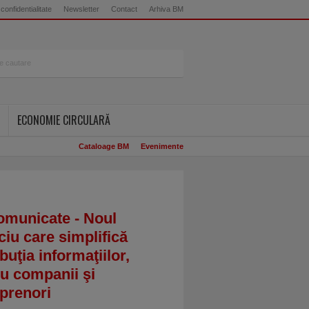
 confidentialitate
Newsletter
Contact
Arhiva BM
ECONOMIE CIRCULARĂ
Cataloage BM
Evenimente
omunicate - Noul
ciu care simplifică
ibuţia informaţiilor,
u companii şi
prenori