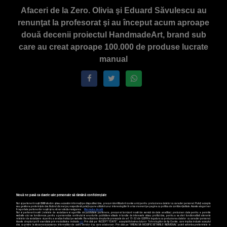
Afaceri de la Zero. Olivia şi Eduard Săvulescu au
renunţat la profesorat şi au început acum aproape
două decenii proiectul HandmadeArt, brand sub
care au creat aproape 100.000 de produse lucrate
manual
Nouă ne pasă ca datele tale personale să rămână confidențiale
Noi și partenerii noștri
589
stocăm și/sau accesăm informații pe dispozitivul dvs., precum identificatorii cookie unici pentru prelucrarea datelor cu caracter personal. Puteți accepta
sau gestiona preferințele dvs. făcând clic mai jos, respectiv vă puteți opune utilizării unui interes legitim în orice moment pe pagina cu politica de confidențialitate. Aceste alegeri vor
fi raportate partenerilor noștri și nu vă vor afecta navigarea.
Mai multe detalii
Noi si partenerii nostri (retelele de socializare si agentiile de publicitate partenere, precum si furnizorii nostri de servicii de date analitice) prelucram date pentru a permite
website-ului sa functioneze, pentru a personaliza continutul si anunturile publicitare afisate in functie de interesele si/sau profilul dvs., pentru a va oferi functionalitati aferente
retelelor de socializare si pentru a analiza traficul pe website. Beneficiati de drepturile prevazute de art. 15-22 din GDPR in legatura cu prelucrarea datelor cu caracter personal.
Aceste drepturi pot fi exercitate prin modalitatea indicata
aici
. Prin click pe “ACCEPT TOATE”, acceptati folosirea tuturor Tehnologiilor de tip Cookie, care implica inclusiv acceptul
dvs. cu privire la stocarea/accesarea informatiilor de catre Vendor-ii cu care colaboram. Prin click pe “VREAU SA MODIFIC SETARILE INDIVIDUAL” puteti schimba preferintele in