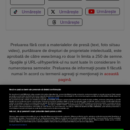
Urmărește
Urmărește
Urmărește
Urmărește
Preluarea fără cost a materialelor de presă (text, foto si/sau
video), purtătoare de drepturi de proprietate intelectuală, este
aprobată de către www.bmag.ro doar în limita a 250 de semne.
Spaţiile şi URL-ul/hyperlink-ul nu sunt luate în considerare în
numerotarea semnelor. Preluarea de informaţii poate fi făcută
numai în acord cu termenii agreaţi şi menţionaţi in
această
pagină
.
Nouă ne pasă ca datele tale personale să rămână confidențiale
Noi și partenerii noștri
589
stocăm și/sau accesăm informații pe dispozitivul dvs., precum identificatorii cookie unici pentru prelucrarea datelor cu caracter personal. Puteți accepta
sau gestiona preferințele dvs. făcând clic mai jos, respectiv vă puteți opune utilizării unui interes legitim în orice moment pe pagina cu politica de confidențialitate. Aceste alegeri vor
fi raportate partenerilor noștri și nu vă vor afecta navigarea.
Mai multe detalii
Noi si partenerii nostri (retelele de socializare si agentiile de publicitate partenere, precum si furnizorii nostri de servicii de date analitice) prelucram date pentru a permite
Termeni și condiții
Confidențialitate
Cookies
Contact
website-ului sa functioneze, pentru a personaliza continutul si anunturile publicitare afisate in functie de interesele si/sau profilul dvs., pentru a va oferi functionalitati aferente
retelelor de socializare si pentru a analiza traficul pe website. Beneficiati de drepturile prevazute de art. 15-22 din GDPR in legatura cu prelucrarea datelor cu caracter personal.
Aceste drepturi pot fi exercitate prin modalitatea indicata
aici
. Prin click pe “ACCEPT TOATE”, acceptati folosirea tuturor Tehnologiilor de tip Cookie, care implica inclusiv acceptul
dvs. cu privire la stocarea/accesarea informatiilor de catre Vendor-ii cu care colaboram. Prin click pe “VREAU SA MODIFIC SETARILE INDIVIDUAL” puteti schimba preferintele in
mod individual, mai putin cele legate de cookie strict necesare pentru functionarea website-ului.
Atât noi, cât și partenerii noștri prelucrăm datele pentru a oferi:
Copyright © 2025 BUSINESSMEX S.A.
Stocarea și/sau accesarea informațiilor de pe un dispozitiv. Măsurarea performanței reclamelor. Utilizarea profilurilor pentru selectarea conținutului personalizat. Dezvoltarea și
îmbunătățirea serviciilor. Crearea profilurilor de conținut personalizat. Utilizarea profilurilor pentru selectarea publicității personalizate. Crearea profilurilor pentru publicitate
personalizată. Măsurarea performanței conținutului. Înțelegerea publicului prin statistici sau combinații de date din surse diferite. Utilizarea datelor limitate pentru a selecta
Setări cookies
conținutul. Utilizarea de date limitate pentru a selecta publicitatea. Date precise de geolocație și identificarea prin scanarea dispozitivului.
Listă parteneri (furnizori)