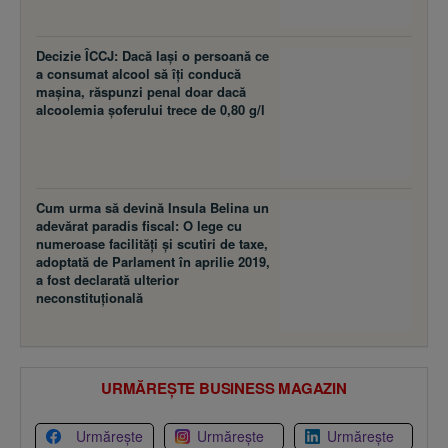
Decizie ÎCCJ: Dacă laşi o persoană ce
a consumat alcool să îţi conducă
maşina, răspunzi penal doar dacă
alcoolemia şoferului trece de 0,80 g/l
Cum urma să devină Insula Belina un
adevărat paradis fiscal: O lege cu
numeroase facilităţi şi scutiri de taxe,
adoptată de Parlament în aprilie 2019,
a fost declarată ulterior
neconstituţională
URMĂREȘTE BUSINESS MAGAZIN
Urmărește
Urmărește
Urmărește