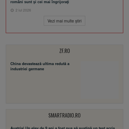
români sunt şi cei mai îngrijoraţi
2 iul 2026
Vezi mai multe ştiri
ZF.RO
China devastează ultima redută a
industriei germane
SMARTRADIO.RO
Austria| Un elev de 9 ani a fost pus să susţină un test scris