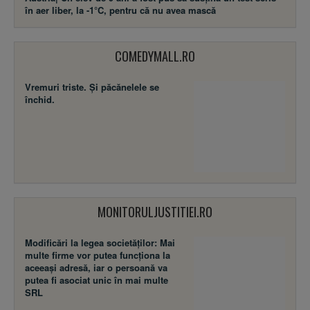
în aer liber, la -1°C, pentru că nu avea mască
COMEDYMALL.RO
Vremuri triste. Şi păcănelele se
închid.
MONITORULJUSTITIEI.RO
Modificări la legea societăţilor: Mai
multe firme vor putea funcţiona la
aceeaşi adresă, iar o persoană va
putea fi asociat unic în mai multe
SRL