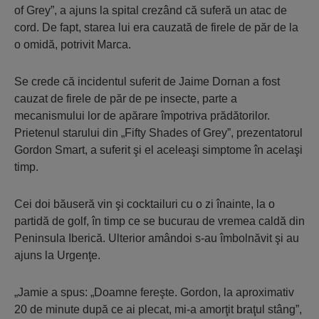
of Grey”, a ajuns la spital crezând că suferă un atac de
cord. De fapt, starea lui era cauzată de firele de păr de la
o omidă, potrivit Marca.
Se crede că incidentul suferit de Jaime Dornan a fost
cauzat de firele de păr de pe insecte, parte a
mecanismului lor de apărare împotriva prădătorilor.
Prietenul starului din „Fifty Shades of Grey”, prezentatorul
Gordon Smart, a suferit şi el aceleaşi simptome în acelaşi
timp.
Cei doi băuseră vin şi cocktailuri cu o zi înainte, la o
partidă de golf, în timp ce se bucurau de vremea caldă din
Peninsula Iberică. Ulterior amândoi s-au îmbolnăvit şi au
ajuns la Urgenţe.
„Jamie a spus: „Doamne fereşte. Gordon, la aproximativ
20 de minute după ce ai plecat, mi-a amorţit braţul stâng”,