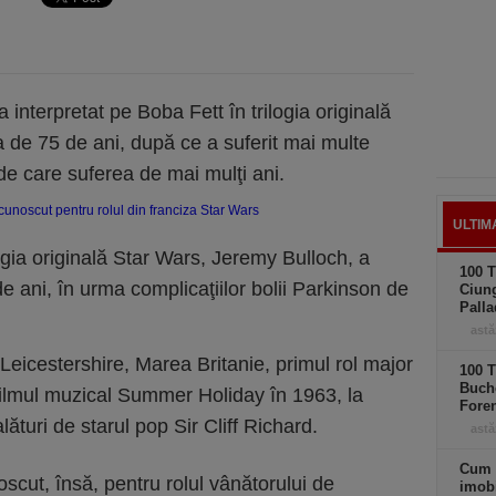
 interpretat pe Boba Fett în trilogia originală
ta de 75 de ani, după ce a suferit mai multe
de care suferea de mai mulţi ani.
ULTIM
ilogia originală Star Wars, Jeremy Bulloch, a
100 T
 de ani, în urma complicaţiilor bolii Parkinson de
Ciung
Palla
astă
eicestershire, Marea Britanie, primul rol major
100 T
Buche
 filmul muzical Summer Holiday în 1963, la
Foren
lături de starul pop Sir Cliff Richard.
astă
Cum 
oscut, însă, pentru rolul vânătorului de
imobi