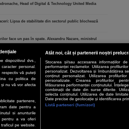
ndronache, Head of Digital & Technology United Media
ceri: Lipsa de stabilitate din sectorul public blochează
urilor face un pas în spate. Alexandru Nazare, ministrul
dențiale
Atât noi, cât și partenerii noștri preluc
 dispozitivul dvs.,
Stocarea și/sau accesarea informațiilor de
u caracter personal.
performanței reclamelor. Utilizarea profilurilo
personalizat. Dezvoltarea și îmbunătățirea serv
 respectiv vă puteți
conținut personalizat. Utilizarea profilurilor
VER STORY
LIDERI
ANALIZE
HI-TECH
MEET THE CEO
ina cu politica de
personalizate. Crearea profilurilor pentr
i și nu vă vor afecta
Măsurarea performanței conținutului. Înțelegere
combinații de date din surse diferite. Utiliz
uri utile
Servicii
selecta conținutul. Utilizarea de date limitat
Date precise de geolocație și identificarea prin
ublicitate partenere,
Listă parteneri (furnizori)
 Financiar
Politica de confidentialitate
Newsletter
ucram date pentru a
 Noi
Termeni si conditii
RSS
nutul si anunturile
t Redactie
About cookies
., pentru a va oferi
t Marketing
 traficul pe website.