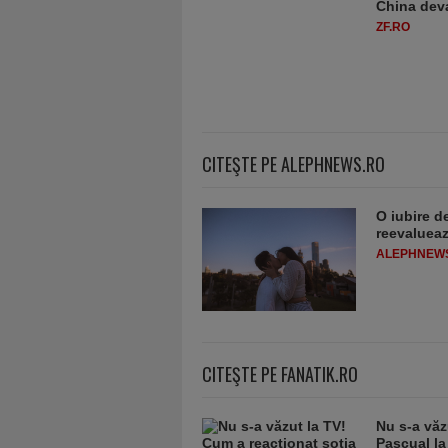
China deva
ZF.RO
CITEŞTE PE ALEPHNEWS.RO
O iubire d
reevaluează
ALEPHNEW
CITEŞTE PE FANATIK.RO
Nu s-a văz
Pascual la