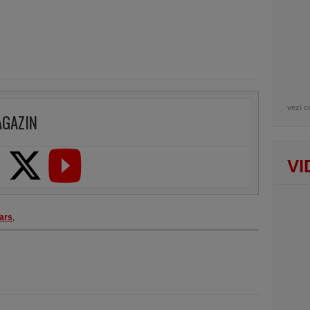
vezi c
AGAZIN
VI
ars
,