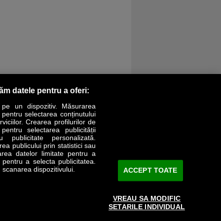
răm datele pentru a oferi:
 pe un dispozitiv. Măsurarea
r pentru selectarea conținutului
iciilor. Crearea profilurilor de
 pentru selectarea publicității
LIFESTYLE
SPECIAL
OPINII
u publicitate personalizată.
a publicului prin statistici sau
area datelor limitate pentru a
Revista Business Magazin
e pentru a selecta publicitatea.
 scanarea dispozitivului.
ACCEPT TOATE
Abonează-te şi primeşte revista acasă
saptămânal
VREAU SA MODIFIC
Discount:
15%
SETARILE INDIVIDUAL
Arhivă revistă
ABONARE