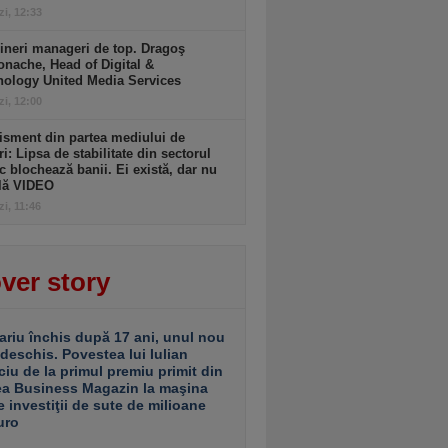
zi, 12:33
ineri manageri de top. Dragoş
nache, Head of Digital &
nology United Media Services
zi, 12:00
isment din partea mediului de
ri: Lipsa de stabilitate din sectorul
c blochează banii. Ei există, dar nu
ulă VIDEO
zi, 11:46
ver story
ariu închis după 17 ani, unul nou
 deschis. Povestea lui Iulian
ciu de la primul premiu primit din
ea Business Magazin la maşina
e investiţii de sute de milioane
uro