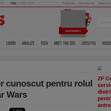
RON
USD
- 4.5595 RON
Publicitate
Abonamente
Politica de
ABONARE
Y
LIDERI
ANALIZE
TECH
MEET THE CEO
LIFESTYLE
VIDEO
ZF C
r cunoscut pentru rolul
servi
distr
ar Wars
pentr
antre