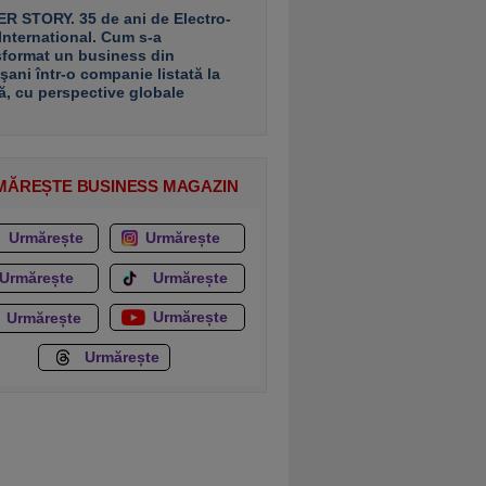
R STORY. 35 de ani de Electro-
 International. Cum s-a
sformat un business din
şani într-o companie listată la
ă, cu perspective globale
MĂREȘTE BUSINESS MAGAZIN
Urmărește
Urmărește
Urmărește
Urmărește
Urmărește
Urmărește
Urmărește