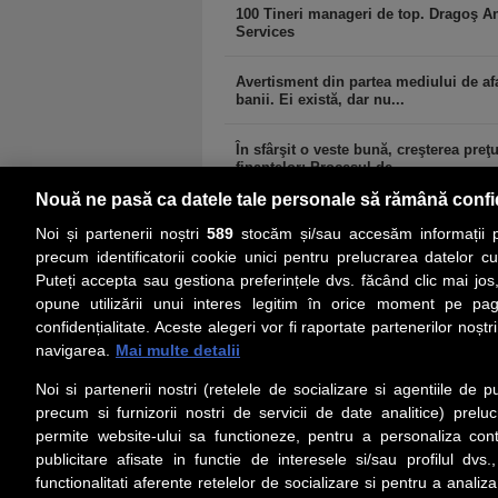
100 Tineri manageri de top. Dragoş A
Services
Avertisment din partea mediului de afa
banii. Ei există, dar nu...
În sfârşit o veste bună, creşterea preţ
finanţelor: Procesul de...
Nouă ne pasă ca datele tale personale să rămână confi
Noi și partenerii noștri
589
stocăm și/sau accesăm informații pe
precum identificatorii cookie unici pentru prelucrarea datelor c
Puteți accepta sau gestiona preferințele dvs. făcând clic mai jos,
PRIMA PAGINĂ
ACTUALITATE
CO
opune utilizării unui interes legitim în orice moment pe pag
confidențialitate. Aceste alegeri vor fi raportate partenerilor noștr
navigarea.
Mai multe detalii
Social
Link-
Noi si partenerii nostri (retelele de socializare si agentiile de p
Z
iarul
Urmareste-ne pe Facebook
precum si furnizorii nostri de servicii de date analitice) prel
Despre
permite website-ului sa functioneze, pentru a personaliza conti
Contac
publicitare afisate in functie de interesele si/sau profilul dvs
Contac
functionalitati aferente retelelor de socializare si pentru a analiza