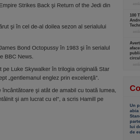
astă
mpire Strikes Back şi Return of the Jedi din
100 T
Andro
Tech
ut şi în cel de-al doilea sezon al serialului
astă
Avert
ui James Bond Octopussy în 1983 şi în serialul
aface
publi
rie BBC News.
circ
astă
t pe Luke Skywalker în trilogia originală Star
ept „gentlemanul englez prin excelenţă”.
Co
 încântătoare şi atât de amabil cu toată lumea,
âlnit şi am lucrat cu el”, a scris Hamill pe
Un p
abia
Stan
part
lui d
de e