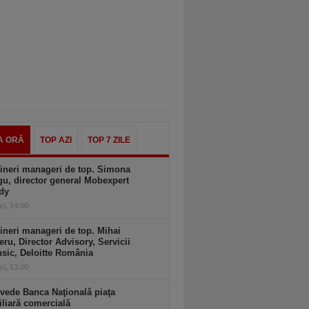
A ORĂ
TOP AZI
TOP 7 ZILE
ineri manageri de top. Simona
u, director general Mobexpert
dy
zi, 14:00
ineri manageri de top. Mihai
ru, Director Advisory, Servicii
sic, Deloitte România
zi, 13:00
vede Banca Naţională piaţa
liară comercială