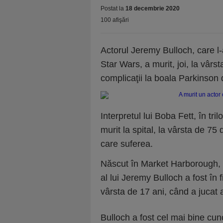
Postat la
18 decembrie 2020
100 afişări
Actorul Jeremy Bulloch, care l-a
Star Wars, a murit, joi, la vârs
complicaţii la boala Parkinson 
Interpretul lui Boba Fett, în tr
murit la spital, la vârsta de 75
care suferea.
Născut în Market Harborough, L
al lui Jeremy Bulloch a fost în
vârsta de 17 ani, când a jucat a
Bulloch a fost cel mai bine cun