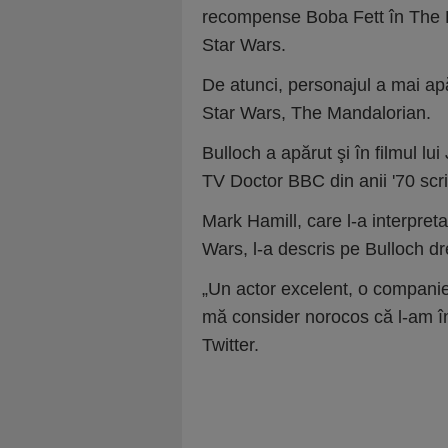
recompense Boba Fett în The E
Star Wars.
De atunci, personajul a mai apăr
Star Wars, The Mandalorian.
Bulloch a apărut şi în filmul l
TV Doctor BBC din anii '70 sc
Mark Hamill, care l-a interpreta
Wars, l-a descris pe Bulloch dr
„Un actor excelent, o companie
mă consider norocos că l-am înt
Twitter.