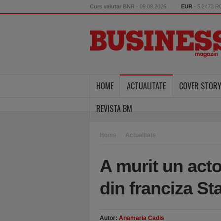
Curs valutar BNR
- 09.08.2026
EUR
- 5.2473 
HOME
ACTUALITATE
COVER STOR
REVISTA BM
Home
Actualitate
A murit un acto
din franciza St
Autor:
Anamaria Cadis