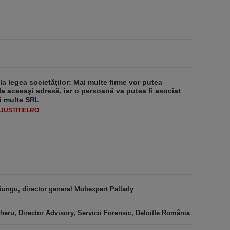
 la legea societăţilor: Mai multe firme vor putea
la aceeaşi adresă, iar o persoană va putea fi asociat
i multe SRL
USTITIEI.RO
iungu, director general Mobexpert Pallady
heru, Director Advisory, Servicii Forensic, Deloitte România