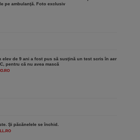
de pe ambulanţă. Foto exclusiv
 elev de 9 ani a fost pus să susţină un test scris în aer
-1°C, pentru că nu avea mască
O.RO
ste. Şi păcănelele se închid.
LL.RO