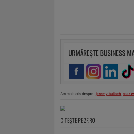
URMĂREȘTE BUSINESS M
Am mai scris despre:
jeremy bulloch
,
star w
CITEŞTE PE ZF.RO