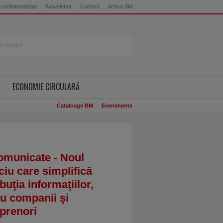
 confidentialitate
Newsletter
Contact
Arhiva BM
ECONOMIE CIRCULARĂ
Cataloage BM
Evenimente
omunicate - Noul
ciu care simplifică
ibuţia informaţiilor,
u companii şi
prenori