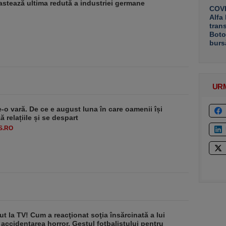
stează ultima redută a industriei germane
COVE
Alfa
tran
Boto
burs
UR
e-o vară. De ce e august luna în care oamenii își
 relațiile și se despart
S.RO
ut la TV! Cum a reacţionat soţia însărcinată a lui
 accidentarea horror. Gestul fotbalistului pentru