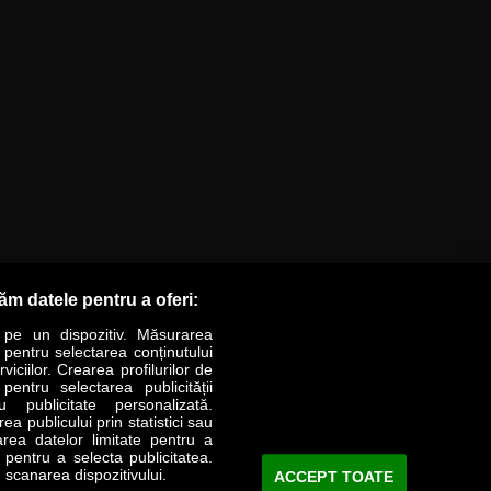
răm datele pentru a oferi:
 pe un dispozitiv. Măsurarea
r pentru selectarea conținutului
iciilor. Crearea profilurilor de
 pentru selectarea publicității
LIFESTYLE
SPECIAL
OPINII
u publicitate personalizată.
a publicului prin statistici sau
area datelor limitate pentru a
Revista Business Magazin
e pentru a selecta publicitatea.
 scanarea dispozitivului.
ACCEPT TOATE