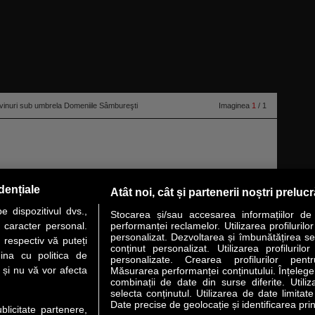
inuri sub umbrela Domeniile Sâmbureşti
Imaginea
1
/ 1
dențiale
Atât noi, cât și partenerii noștri preluc
 dispozitivul dvs.,
Stocarea și/sau accesarea informațiilor de
u caracter personal.
performanței reclamelor. Utilizarea profilurilo
personalizat. Dezvoltarea și îmbunătățirea serv
 respectiv vă puteți
conținut personalizat. Utilizarea profilurilor
VER STORY
LIDERI
ANALIZE
HI-TECH
MEET THE CEO
ina cu politica de
personalizate. Crearea profilurilor pentr
i și nu vă vor afecta
Măsurarea performanței conținutului. Înțelegere
combinații de date din surse diferite. Utiliz
uri utile
Servicii
selecta conținutul. Utilizarea de date limitat
Date precise de geolocație și identificarea prin
ublicitate partenere,