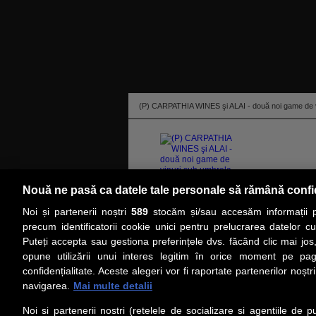
(P) CARPATHIA WINES şi ALAI - două noi game de v
Nouă ne pasă ca datele tale personale să rămână confi
Noi și partenerii noștri
589
stocăm și/sau accesăm informații pe
citeşte toată ştirea
precum identificatorii cookie unici pentru prelucrarea datelor c
Puteți accepta sau gestiona preferințele dvs. făcând clic mai jos,
PRIMA PAGINĂ
ACTUALITATE
CO
opune utilizării unui interes legitim în orice moment pe pag
confidențialitate. Aceste alegeri vor fi raportate partenerilor noștr
navigarea.
Mai multe detalii
Social
Link-
Noi si partenerii nostri (retelele de socializare si agentiile de p