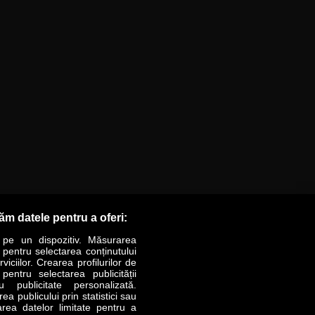
răm datele pentru a oferi:
 pe un dispozitiv. Măsurarea
r pentru selectarea conținutului
iciilor. Crearea profilurilor de
 pentru selectarea publicității
LIFESTYLE
SPECIAL
OPINII
u publicitate personalizată.
a publicului prin statistici sau
area datelor limitate pentru a
Revista Business Magazin