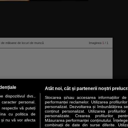
e de milioane de locuri de muncă
Imaginea
1
/ 1
ank al unei mari firme de consultanţă oferă o imagine elocventă cu privire
dențiale
Atât noi, cât și partenerii noștri preluc
ă în 2025 cele 12 tehnologii considerate disruptive. Încă o dovadă că
 dispozitivul dvs.,
Stocarea și/sau accesarea informațiilor de
u caracter personal.
performanței reclamelor. Utilizarea profilurilo
personalizat. Dezvoltarea și îmbunătățirea serv
 respectiv vă puteți
conținut personalizat. Utilizarea profilurilor
VER STORY
LIDERI
ANALIZE
HI-TECH
MEET THE CEO
ina cu politica de
personalizate. Crearea profilurilor pentr
i și nu vă vor afecta
Măsurarea performanței conținutului. Înțelegere
combinații de date din surse diferite. Utiliz
uri utile
Servicii