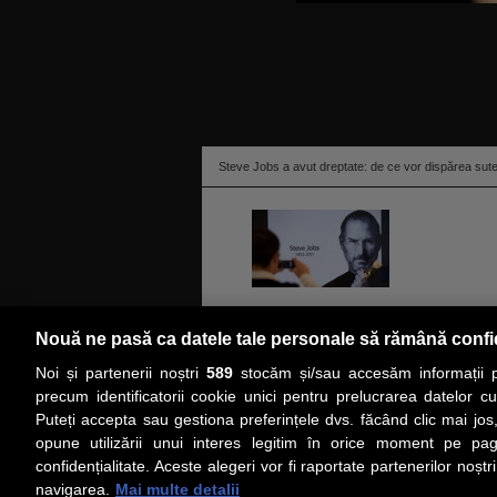
Steve Jobs a avut dreptate: de ce vor dispărea sut
Un raport de 180 de pagini publicat de un think t
Nouă ne pasă ca datele tale personale să rămână confi
la impactul economic pe care l-ar putea avea pân
Noi și partenerii noștri
589
stocăm și/sau accesăm informații pe
Steve Jobs a avut dreptate.
citeşte toată ştirea
precum identificatorii cookie unici pentru prelucrarea datelor c
Puteți accepta sau gestiona preferințele dvs. făcând clic mai jos,
PRIMA PAGINĂ
ACTUALITATE
CO
opune utilizării unui interes legitim în orice moment pe pag
confidențialitate. Aceste alegeri vor fi raportate partenerilor noștr
navigarea.
Mai multe detalii
Social
Link-