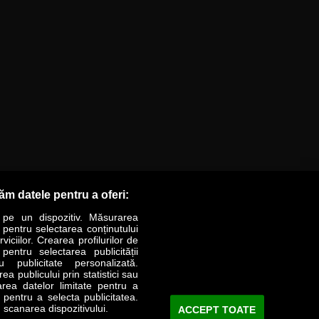
răm datele pentru a oferi:
 pe un dispozitiv. Măsurarea
r pentru selectarea conținutului
iciilor. Crearea profilurilor de
 pentru selectarea publicității
LIFESTYLE
SPECIAL
OPINII
u publicitate personalizată.
a publicului prin statistici sau
area datelor limitate pentru a
Revista Business Magazin
e pentru a selecta publicitatea.
 scanarea dispozitivului.
ACCEPT TOATE