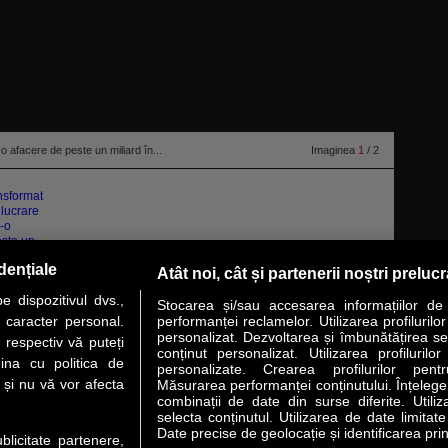
o afacere de peste un miliard în...
Imaginea
1
/ 2
dențiale
Atât noi, cât și partenerii noștri preluc
 dispozitivul dvs.,
Stocarea și/sau accesarea informațiilor de
u caracter personal.
performanței reclamelor. Utilizarea profilurilo
personalizat. Dezvoltarea și îmbunătățirea serv
 respectiv vă puteți
conținut personalizat. Utilizarea profilurilor
VER STORY
LIDERI
ANALIZE
HI-TECH
MEET THE CEO
ina cu politica de
personalizate. Crearea profilurilor pentr
i și nu vă vor afecta
Măsurarea performanței conținutului. Înțelegere
combinații de date din surse diferite. Utiliz
uri utile
Servicii
selecta conținutul. Utilizarea de date limitat
Date precise de geolocație și identificarea prin
ublicitate partenere,