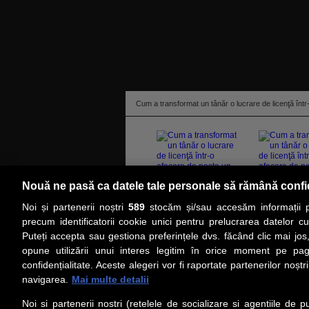
Cum a transformat un tânăr o lucrare de licenţă într-
Nouă ne pasă ca datele tale personale să rămână confi
Noi și partenerii noștri
589
stocăm și/sau accesăm informații pe
citeşte toată ştirea
precum identificatorii cookie unici pentru prelucrarea datelor c
Puteți accepta sau gestiona preferințele dvs. făcând clic mai jos,
PRIMA PAGINĂ
ACTUALITATE
CO
opune utilizării unui interes legitim în orice moment pe pag
confidențialitate. Aceste alegeri vor fi raportate partenerilor noștr
navigarea.
Mai multe detalii
Social
Link-
Noi si partenerii nostri (retelele de socializare si agentiile de p