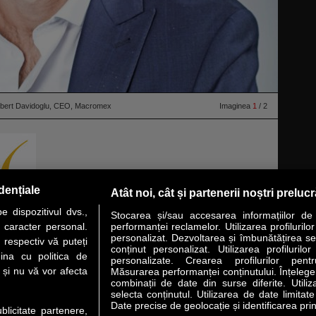
Albert Davidoglu, CEO, Macromex
Imaginea
1
/ 2
dențiale
Atât noi, cât și partenerii noștri preluc
 dispozitivul dvs.,
Stocarea și/sau accesarea informațiilor de
u caracter personal.
performanței reclamelor. Utilizarea profilurilo
personalizat. Dezvoltarea și îmbunătățirea serv
 respectiv vă puteți
conținut personalizat. Utilizarea profilurilor
VER STORY
LIDERI
ANALIZE
HI-TECH
MEET THE CEO
ina cu politica de
personalizate. Crearea profilurilor pentr
i și nu vă vor afecta
Măsurarea performanței conținutului. Înțelegere
combinații de date din surse diferite. Utiliz
uri utile
Servicii
selecta conținutul. Utilizarea de date limitat
Date precise de geolocație și identificarea prin
ublicitate partenere,