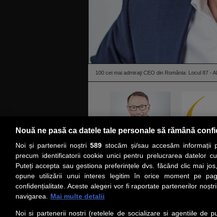
100 cei mai admiraţi CEO din România: Locul 87 - 
Nouă ne pasă ca datele tale personale să rămână confi
Noi și partenerii noștri
589
stocăm și/sau accesăm informații pe
citeşte toată ştirea
precum identificatorii cookie unici pentru prelucrarea datelor c
Puteți accepta sau gestiona preferințele dvs. făcând clic mai jos,
PRIMA PAGINĂ
ACTUALITATE
CO
opune utilizării unui interes legitim în orice moment pe pag
confidențialitate. Aceste alegeri vor fi raportate partenerilor noștr
navigarea.
Mai multe detalii
Social
Link-
Noi si partenerii nostri (retelele de socializare si agentiile de p