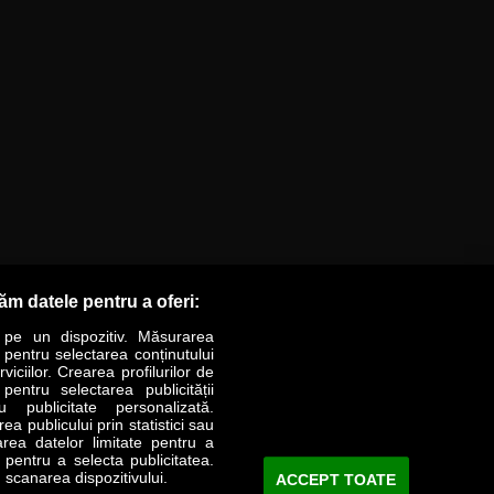
răm datele pentru a oferi:
 pe un dispozitiv. Măsurarea
r pentru selectarea conținutului
iciilor. Crearea profilurilor de
 pentru selectarea publicității
LIFESTYLE
SPECIAL
OPINII
u publicitate personalizată.
a publicului prin statistici sau
area datelor limitate pentru a
Revista Business Magazin
e pentru a selecta publicitatea.
 scanarea dispozitivului.
ACCEPT TOATE