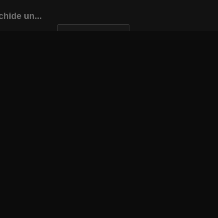
chide un...
INAPOI LA ARTICOL