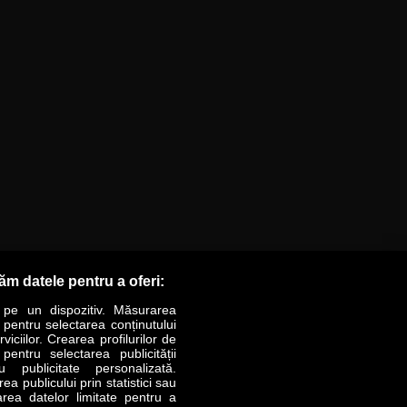
răm datele pentru a oferi:
 pe un dispozitiv. Măsurarea
r pentru selectarea conținutului
iciilor. Crearea profilurilor de
 pentru selectarea publicității
LIFESTYLE
SPECIAL
OPINII
u publicitate personalizată.
a publicului prin statistici sau
area datelor limitate pentru a
Revista Business Magazin