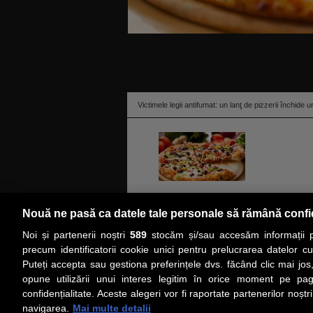
Victimele legii antifumat: un lanţ de pizzerii închide
Lanţul de pizzerii Pizza Dominium, controlat de 
Nouă ne pasă ca datele tale personale să rămână confi
Obor din Capitală după zece ani de funcţionare. A
Noi și partenerii noștri
589
stocăm și/sau accesăm informații pe
ştirea
precum identificatorii cookie unici pentru prelucrarea datelor c
Puteți accepta sau gestiona preferințele dvs. făcând clic mai jos,
PRIMA PAGINĂ
ACTUALITATE
CO
opune utilizării unui interes legitim în orice moment pe pag
confidențialitate. Aceste alegeri vor fi raportate partenerilor noștr
navigarea.
Mai multe detalii
Social
Link-