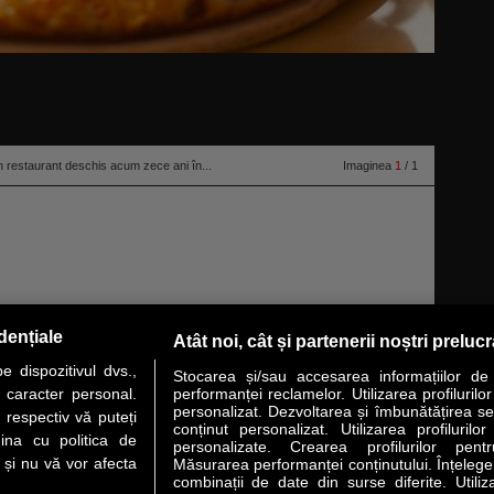
 un restaurant deschis acum zece ani în...
Imaginea
1
/ 1
un grup polonez cu acelaşi nume, a închis restaurantul din zona Bucur
dențiale
Atât noi, cât și partenerii noștri preluc
cesta a fost primul deschis de operator pe piaţa locală.
citeşte toată
 dispozitivul dvs.,
Stocarea și/sau accesarea informațiilor de
u caracter personal.
performanței reclamelor. Utilizarea profilurilo
personalizat. Dezvoltarea și îmbunătățirea serv
 respectiv vă puteți
conținut personalizat. Utilizarea profilurilor
VER STORY
LIDERI
ANALIZE
HI-TECH
MEET THE CEO
ina cu politica de
personalizate. Crearea profilurilor pentr
i și nu vă vor afecta
Măsurarea performanței conținutului. Înțelegere
combinații de date din surse diferite. Utiliz
uri utile
Servicii