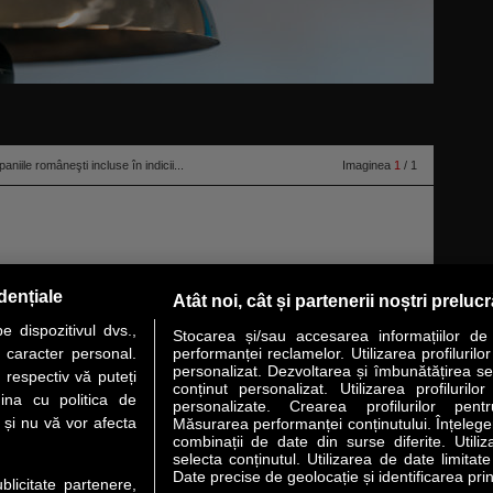
niile româneşti incluse în indicii...
Imaginea
1
/ 1
dențiale
Atât noi, cât și partenerii noștri preluc
 dispozitivul dvs.,
Stocarea și/sau accesarea informațiilor de
u caracter personal.
performanței reclamelor. Utilizarea profilurilo
personalizat. Dezvoltarea și îmbunătățirea serv
 respectiv vă puteți
conținut personalizat. Utilizarea profilurilor
VER STORY
LIDERI
ANALIZE
HI-TECH
MEET THE CEO
ina cu politica de
personalizate. Crearea profilurilor pentr
i și nu vă vor afecta
Măsurarea performanței conținutului. Înțelegere
combinații de date din surse diferite. Utiliz
uri utile
Servicii
selecta conținutul. Utilizarea de date limitat
Date precise de geolocație și identificarea prin
ublicitate partenere,