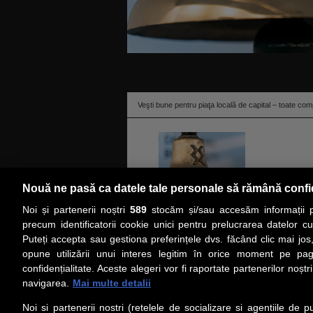
Veşti bune pentru piaţa locală de capital – toate compa
Nouă ne pasă ca datele tale personale să rămână confi
Noi și partenerii noștri
589
stocăm și/sau accesăm informații pe
citeşte toată ştirea
precum identificatorii cookie unici pentru prelucrarea datelor c
Puteți accepta sau gestiona preferințele dvs. făcând clic mai jos,
PRIMA PAGINĂ
ACTUALITATE
CO
opune utilizării unui interes legitim în orice moment pe pag
confidențialitate. Aceste alegeri vor fi raportate partenerilor noștr
navigarea.
Mai multe detalii
Social
Link-
Noi si partenerii nostri (retelele de socializare si agentiile de p