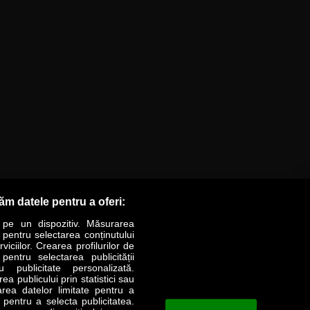
răm datele pentru a oferi:
 pe un dispozitiv. Măsurarea
r pentru selectarea conținutului
iciilor. Crearea profilurilor de
 pentru selectarea publicității
LIFESTYLE
SPECIAL
OPINII
u publicitate personalizată.
a publicului prin statistici sau
area datelor limitate pentru a
Revista Business Magazin
e pentru a selecta publicitatea.