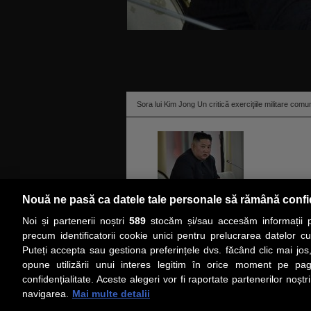
Sora lui Kim Jong Un critică exerciţiile militare c
Nouă ne pasă ca datele tale personale să rămână confi
Kim Yo Jong, sora liderului nord-coreean Kim Jong 
Noi și partenerii noștri
589
stocăm și/sau accesăm informații pe
de Sud, calificându-le drept „provocatoare şi agre
precum identificatorii cookie unici pentru prelucrarea datelor c
Puteți accepta sau gestiona preferințele dvs. făcând clic mai jos,
PRIMA PAGINĂ
ACTUALITATE
CO
opune utilizării unui interes legitim în orice moment pe pag
confidențialitate. Aceste alegeri vor fi raportate partenerilor noștr
navigarea.
Mai multe detalii
Social
Link-