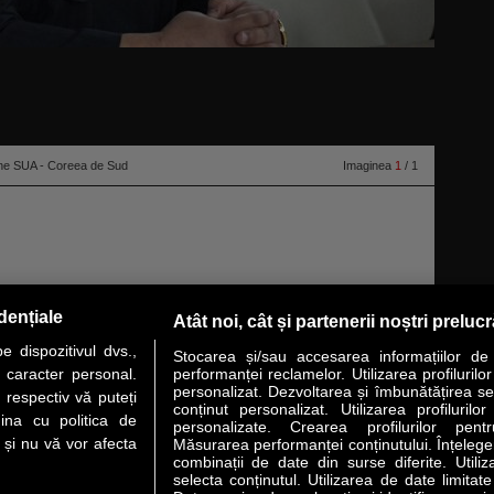
omune SUA - Coreea de Sud
Imaginea
1
/ 1
dențiale
Atât noi, cât și partenerii noștri preluc
Un, a criticat exerciţiile militare comune dintre Statele Unite şi Coreea
 dispozitivul dvs.,
sive”, potrivit Reuters.
citeşte toată ştirea
Stocarea și/sau accesarea informațiilor de
u caracter personal.
performanței reclamelor. Utilizarea profilurilo
personalizat. Dezvoltarea și îmbunătățirea serv
 respectiv vă puteți
conținut personalizat. Utilizarea profilurilor
VER STORY
LIDERI
ANALIZE
HI-TECH
MEET THE CEO
ina cu politica de
personalizate. Crearea profilurilor pentr
i și nu vă vor afecta
Măsurarea performanței conținutului. Înțelegere
combinații de date din surse diferite. Utiliz
uri utile
Servicii
selecta conținutul. Utilizarea de date limitat