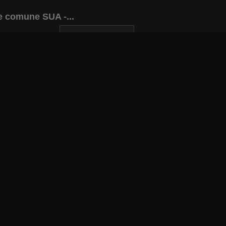
re comune SUA -...
INAPOI LA ARTICOL