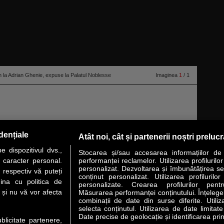
 la Adrian Ghenie, expuse la Palatul Noblesse
Imaginea
1
/ 1
dențiale
Atât noi, cât și partenerii noștri preluc
 dispozitivul dvs.,
Stocarea și/sau accesarea informațiilor de
u caracter personal.
performanței reclamelor. Utilizarea profilurilo
personalizat. Dezvoltarea și îmbunătățirea serv
 respectiv vă puteți
conținut personalizat. Utilizarea profilurilor
VER STORY
LIDERI
ANALIZE
HI-TECH
MEET THE CEO
ina cu politica de
personalizate. Crearea profilurilor pentr
i și nu vă vor afecta
Măsurarea performanței conținutului. Înțelegere
combinații de date din surse diferite. Utiliz
uri utile
Servicii
selecta conținutul. Utilizarea de date limitat
Date precise de geolocație și identificarea prin
ublicitate partenere,