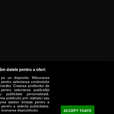
răm datele pentru a oferi:
 pe un dispozitiv. Măsurarea
r pentru selectarea conținutului
iciilor. Crearea profilurilor de
 pentru selectarea publicității
LIFESTYLE
SPECIAL
OPINII
u publicitate personalizată.
a publicului prin statistici sau
area datelor limitate pentru a
Revista Business Magazin
e pentru a selecta publicitatea.
 scanarea dispozitivului.
ACCEPT TOATE