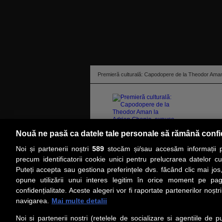
Premieră culturală: Capodopere de la Theodor Aman
Nouă ne pasă ca datele tale personale să rămână confi
Noi și partenerii noștri
589
stocăm și/sau accesăm informații pe
citeşte toată ştirea
precum identificatorii cookie unici pentru prelucrarea datelor c
Puteți accepta sau gestiona preferințele dvs. făcând clic mai jos,
PRIMA PAGINĂ
ACTUALITATE
CO
opune utilizării unui interes legitim în orice moment pe pag
confidențialitate. Aceste alegeri vor fi raportate partenerilor noștr
navigarea.
Mai multe detalii
Social
Link-
Noi si partenerii nostri (retelele de socializare si agentiile de p