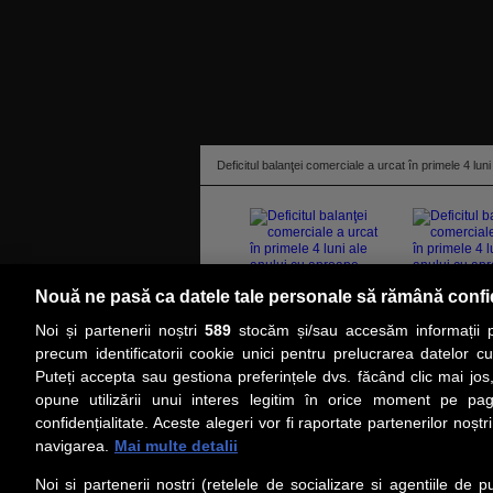
Deficitul balanţei comerciale a urcat în primele 4 lun
Nouă ne pasă ca datele tale personale să rămână confi
Noi și partenerii noștri
589
stocăm și/sau accesăm informații pe
citeşte toată ştirea
precum identificatorii cookie unici pentru prelucrarea datelor c
Puteți accepta sau gestiona preferințele dvs. făcând clic mai jos,
PRIMA PAGINĂ
ACTUALITATE
CO
opune utilizării unui interes legitim în orice moment pe pag
confidențialitate. Aceste alegeri vor fi raportate partenerilor noștr
navigarea.
Mai multe detalii
Social
Link-
Noi si partenerii nostri (retelele de socializare si agentiile de p