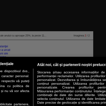
i ale anului cu aproape 25%, la peste 11...
Imaginea
2
/ 2
dențiale
Atât noi, cât și partenerii noștri preluc
 dispozitivul dvs.,
Stocarea și/sau accesarea informațiilor de
u caracter personal.
performanței reclamelor. Utilizarea profilurilo
personalizat. Dezvoltarea și îmbunătățirea serv
 respectiv vă puteți
conținut personalizat. Utilizarea profilurilor
VER STORY
LIDERI
ANALIZE
HI-TECH
MEET THE CEO
ina cu politica de
personalizate. Crearea profilurilor pentr
i și nu vă vor afecta
Măsurarea performanței conținutului. Înțelegere
combinații de date din surse diferite. Utiliz
uri utile
Servicii
selecta conținutul. Utilizarea de date limitat
Date precise de geolocație și identificarea prin
ublicitate partenere,