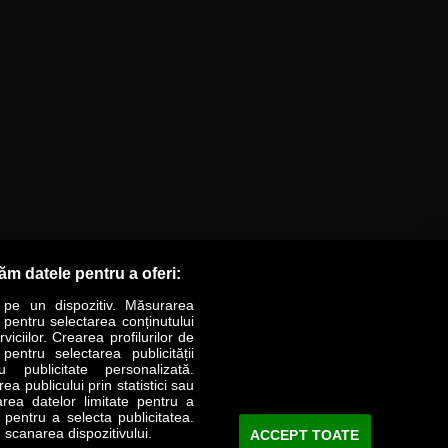
răm datele pentru a oferi:
 pe un dispozitiv. Măsurarea
r pentru selectarea conținutului
iciilor. Crearea profilurilor de
 pentru selectarea publicității
LIFESTYLE
SPECIAL
OPINII
u publicitate personalizată.
a publicului prin statistici sau
area datelor limitate pentru a
Revista Business Magazin
e pentru a selecta publicitatea.
 scanarea dispozitivului.
ACCEPT TOATE