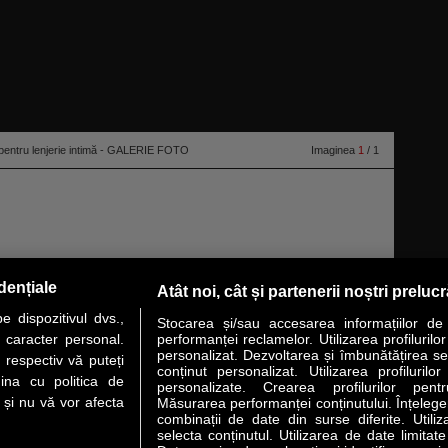
 pentru lenjerie intimă - GALERIE FOTO
Imaginea
1
/ 1
dențiale
Atât noi, cât și partenerii noștri preluc
niverse 2012, este unul din cei mai noi „îngeraşi“ Victoria’s Secret.
 dispozitivul dvs.,
Stocarea și/sau accesarea informațiilor de
u caracter personal.
performanței reclamelor. Utilizarea profilurilo
personalizat. Dezvoltarea și îmbunătățirea serv
 respectiv vă puteți
conținut personalizat. Utilizarea profilurilor
VER STORY
LIDERI
ANALIZE
HI-TECH
MEET THE CEO
ina cu politica de
personalizate. Crearea profilurilor pentr
i și nu vă vor afecta
Măsurarea performanței conținutului. Înțelegere
combinații de date din surse diferite. Utiliz
uri utile
Servicii
selecta conținutul. Utilizarea de date limitat