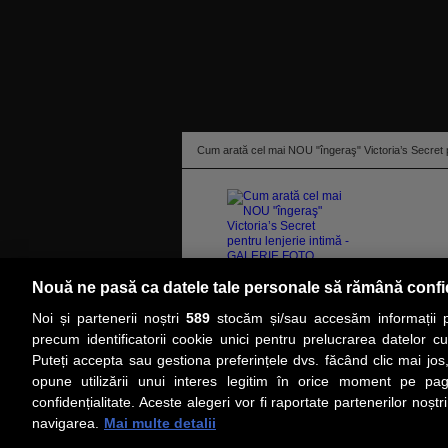
Cum arată cel mai NOU "îngeraş" Victoria’s Secret
Nouă ne pasă ca datele tale personale să rămână confi
Janine Tugonon, fostă finalistă la titlul de Miss U
Noi și partenerii noștri
589
stocăm și/sau accesăm informații pe
citeşte toată ştirea
precum identificatorii cookie unici pentru prelucrarea datelor c
Puteți accepta sau gestiona preferințele dvs. făcând clic mai jos,
PRIMA PAGINĂ
ACTUALITATE
CO
opune utilizării unui interes legitim în orice moment pe pag
confidențialitate. Aceste alegeri vor fi raportate partenerilor noștr
navigarea.
Mai multe detalii
Social
Link-