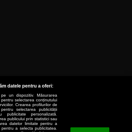
răm datele pentru a oferi:
 pe un dispozitiv. Măsurarea
r pentru selectarea conținutului
iciilor. Crearea profilurilor de
 pentru selectarea publicității
LIFESTYLE
SPECIAL
OPINII
u publicitate personalizată.
a publicului prin statistici sau
area datelor limitate pentru a
Revista Business Magazin
e pentru a selecta publicitatea.