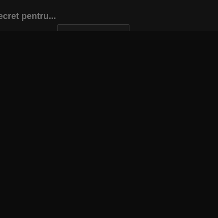
cret pentru...
INAPOI LA ARTICOL