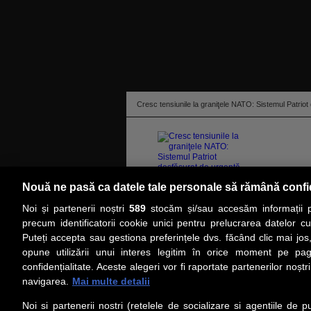
Cresc tensiunile la graniţele NATO: Sistemul Patriot 
Nouă ne pasă ca datele tale personale să rămână confi
Noi și partenerii noștri
589
stocăm și/sau accesăm informații pe
citeşte toată ştirea
precum identificatorii cookie unici pentru prelucrarea datelor c
Puteți accepta sau gestiona preferințele dvs. făcând clic mai jos,
PRIMA PAGINĂ
ACTUALITATE
CO
opune utilizării unui interes legitim în orice moment pe pag
confidențialitate. Aceste alegeri vor fi raportate partenerilor noștr
navigarea.
Mai multe detalii
Social
Link-
Noi si partenerii nostri (retelele de socializare si agentiile de p