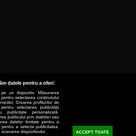
răm datele pentru a oferi:
 pe un dispozitiv. Măsurarea
r pentru selectarea conținutului
iciilor. Crearea profilurilor de
 pentru selectarea publicității
LIFESTYLE
SPECIAL
OPINII
u publicitate personalizată.
a publicului prin statistici sau
area datelor limitate pentru a
Revista Business Magazin
e pentru a selecta publicitatea.
 scanarea dispozitivului.
ACCEPT TOATE