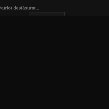
atriot desfăşurat...
INAPOI LA ARTICOL