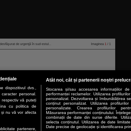
desfăşurat de urgenţă în sud-estul...
Imaginea
1
/ 1
dențiale
Atât noi, cât și partenerii noștri preluc
 dispozitivul dvs.,
Stocarea și/sau accesarea informațiilor de
u caracter personal.
performanței reclamelor. Utilizarea profilurilo
personalizat. Dezvoltarea și îmbunătățirea serv
 respectiv vă puteți
conținut personalizat. Utilizarea profilurilor
VER STORY
LIDERI
ANALIZE
HI-TECH
MEET THE CEO
ina cu politica de
personalizate. Crearea profilurilor pentr
i și nu vă vor afecta
Măsurarea performanței conținutului. Înțelegere
combinații de date din surse diferite. Utiliz
uri utile
Servicii
selecta conținutul. Utilizarea de date limitat
Date precise de geolocație și identificarea prin
ublicitate partenere,