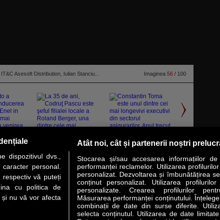
IT&C Asesoft Distribution, Iulian Stanciu...
Imaginea
56
/ 100
dențiale
Atât noi, cât și partenerii noștri preluc
0 cei mai admirati CEO din Romania", ocazie cu care a acordat, in
 dispozitivul dvs.,
entru 15 dintre managerii inclusi in catalog.
citeşte toată ştirea
Stocarea și/sau accesarea informațiilor de
u caracter personal.
performanței reclamelor. Utilizarea profilurilo
personalizat. Dezvoltarea și îmbunătățirea serv
 respectiv vă puteți
conținut personalizat. Utilizarea profilurilor
VER STORY
LIDERI
ANALIZE
HI-TECH
MEET THE CEO
ina cu politica de
personalizate. Crearea profilurilor pentr
i și nu vă vor afecta
Măsurarea performanței conținutului. Înțelegere
combinații de date din surse diferite. Utiliz
uri utile
Servicii
selecta conținutul. Utilizarea de date limitat