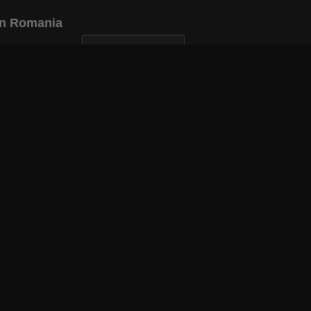
din Romania
INAPOI LA ARTICOL