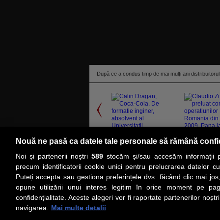
După ce a condus timp de mai mulţi ani distribuitorul 
Nouă ne pasă ca datele tale personale să rămână confi
Revista BUSINESS Magazin a lansat catalogul "10
Noi și partenerii noștri
589
stocăm și/sau accesăm informații pe
cadrul Galei CEO Awards de joi, premii speciale p
precum identificatorii cookie unici pentru prelucrarea datelor c
Puteți accepta sau gestiona preferințele dvs. făcând clic mai jos,
PRIMA PAGINĂ
ACTUALITATE
CO
opune utilizării unui interes legitim în orice moment pe pag
confidențialitate. Aceste alegeri vor fi raportate partenerilor noștr
navigarea.
Mai multe detalii
Social
Link-