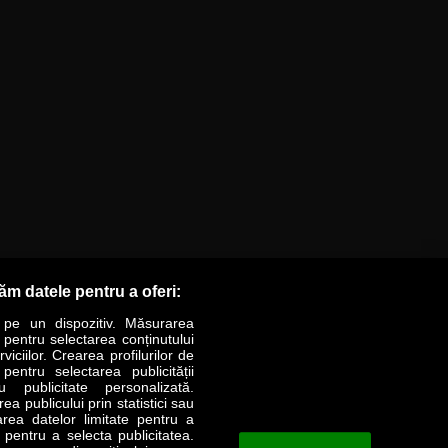
răm datele pentru a oferi:
 pe un dispozitiv. Măsurarea
r pentru selectarea conținutului
iciilor. Crearea profilurilor de
 pentru selectarea publicității
LIFESTYLE
SPECIAL
OPINII
u publicitate personalizată.
a publicului prin statistici sau
area datelor limitate pentru a
Revista Business Magazin
e pentru a selecta publicitatea.