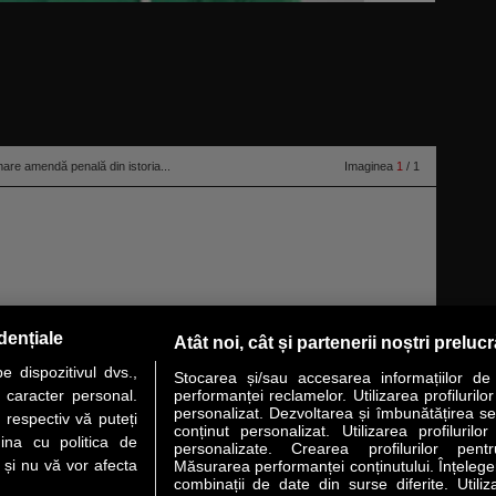
are amendă penală din istoria...
Imaginea
1
/ 1
ai mare amendă penală înregistrată pînă acum în instanţele româneşti.
dențiale
Atât noi, cât și partenerii noștri preluc
al spitalului Judeţean Braşov o amendă de 100 de mii de lei.
citeşte toată
 dispozitivul dvs.,
Stocarea și/sau accesarea informațiilor de
u caracter personal.
performanței reclamelor. Utilizarea profilurilo
personalizat. Dezvoltarea și îmbunătățirea serv
 respectiv vă puteți
conținut personalizat. Utilizarea profilurilor
VER STORY
LIDERI
ANALIZE
HI-TECH
MEET THE CEO
ina cu politica de
personalizate. Crearea profilurilor pentr
i și nu vă vor afecta
Măsurarea performanței conținutului. Înțelegere
combinații de date din surse diferite. Utiliz
uri utile
Servicii