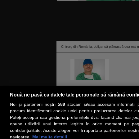
Chirurg din România, obligat să plătească cea mai m
Chirurgul plastician Sorin Velicu a primit cea m
Nouă ne pasă ca datele tale personale să rămână confi
Magistraţii din Braşov i-au dat fostului angajat 
Noi și partenerii noștri
589
stocăm și/sau accesăm informații pe
ştirea
precum identificatorii cookie unici pentru prelucrarea datelor c
Puteți accepta sau gestiona preferințele dvs. făcând clic mai jos,
PRIMA PAGINĂ
ACTUALITATE
CO
opune utilizării unui interes legitim în orice moment pe pag
confidențialitate. Aceste alegeri vor fi raportate partenerilor noștr
navigarea.
Mai multe detalii
Social
Link-