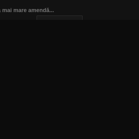
a mai mare amendă...
INAPOI LA ARTICOL