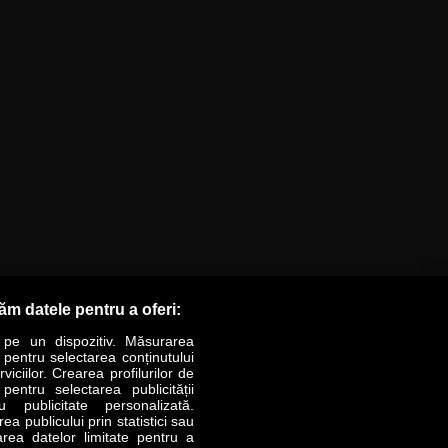
răm datele pentru a oferi:
 pe un dispozitiv. Măsurarea
r pentru selectarea conținutului
iciilor. Crearea profilurilor de
 pentru selectarea publicității
LIFESTYLE
SPECIAL
OPINII
u publicitate personalizată.
a publicului prin statistici sau
area datelor limitate pentru a
Revista Business Magazin