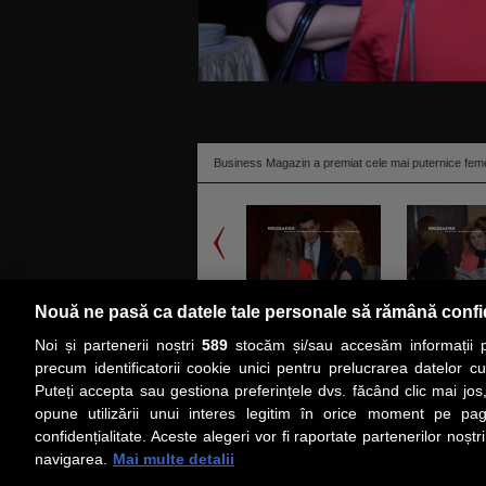
Business Magazin a premiat cele mai puternice fem
2014 -...
Nouă ne pasă ca datele tale personale să rămână confi
Revista Business Magazin a premiat, miercuri sea
Noi și partenerii noștri
589
stocăm și/sau accesăm informații pe
dintre cele mai de marcă reprezentante ale succ
precum identificatorii cookie unici pentru prelucrarea datelor c
Puteți accepta sau gestiona preferințele dvs. făcând clic mai jos,
PRIMA PAGINĂ
ACTUALITATE
CO
opune utilizării unui interes legitim în orice moment pe pag
confidențialitate. Aceste alegeri vor fi raportate partenerilor noștr
navigarea.
Mai multe detalii
Social
Link-