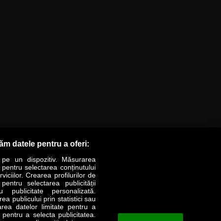
răm datele pentru a oferi:
 pe un dispozitiv. Măsurarea
r pentru selectarea conținutului
iciilor. Crearea profilurilor de
 pentru selectarea publicității
LIFESTYLE
SPECIAL
OPINII
u publicitate personalizată.
a publicului prin statistici sau
area datelor limitate pentru a
Revista Business Magazin
e pentru a selecta publicitatea.