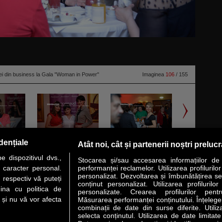
ei din business la Gala "Woman in Power"
Imaginea
106
/ 155
dențiale
Atât noi, cât și partenerii noștri preluc
ră, la Gala "Woman in Power", în prezenţa a peste 300 de invitaţi, nouă
 dispozitivul dvs.,
esului.
citeşte toată ştirea
Stocarea și/sau accesarea informațiilor de
u caracter personal.
performanței reclamelor. Utilizarea profilurilo
personalizat. Dezvoltarea și îmbunătățirea serv
 respectiv vă puteți
conținut personalizat. Utilizarea profilurilor
VER STORY
LIDERI
ANALIZE
HI-TECH
MEET THE CEO
ina cu politica de
personalizate. Crearea profilurilor pentr
i și nu vă vor afecta
Măsurarea performanței conținutului. Înțelegere
combinații de date din surse diferite. Utiliz
uri utile
Servicii
selecta conținutul. Utilizarea de date limitat