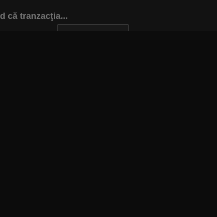
 că tranzacţia...
INAPOI LA ARTICOL