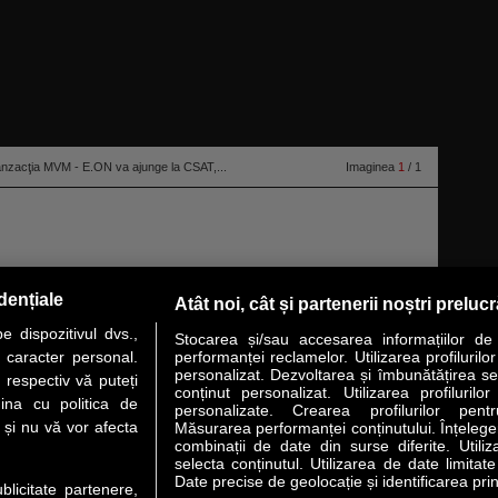
ranzacţia MVM - E.ON va ajunge la CSAT,...
Imaginea
1
/ 1
dențiale
Atât noi, cât și partenerii noștri preluc
 dispozitivul dvs.,
Stocarea și/sau accesarea informațiilor de
u caracter personal.
performanței reclamelor. Utilizarea profilurilo
personalizat. Dezvoltarea și îmbunătățirea serv
 respectiv vă puteți
conținut personalizat. Utilizarea profilurilor
VER STORY
LIDERI
ANALIZE
HI-TECH
MEET THE CEO
ina cu politica de
personalizate. Crearea profilurilor pentr
i și nu vă vor afecta
Măsurarea performanței conținutului. Înțelegere
combinații de date din surse diferite. Utiliz
uri utile
Servicii
selecta conținutul. Utilizarea de date limitat
Date precise de geolocație și identificarea prin
ublicitate partenere,