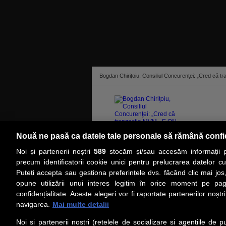
Bogdan Chiriţoiu, Consiliul Concurenţei: „Cred că t
Nouă ne pasă ca datele tale personale să rămână confi
Noi și partenerii noștri
589
stocăm și/sau accesăm informații pe
citeşte toată ştirea
precum identificatorii cookie unici pentru prelucrarea datelor c
Puteți accepta sau gestiona preferințele dvs. făcând clic mai jos,
PRIMA PAGINĂ
ACTUALITATE
CO
opune utilizării unui interes legitim în orice moment pe pag
confidențialitate. Aceste alegeri vor fi raportate partenerilor noștr
navigarea.
Mai multe detalii
Social
Link-
Noi si partenerii nostri (retelele de socializare si agentiile de p