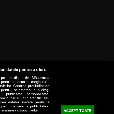
răm datele pentru a oferi:
 pe un dispozitiv. Măsurarea
r pentru selectarea conținutului
iciilor. Crearea profilurilor de
 pentru selectarea publicității
LIFESTYLE
SPECIAL
OPINII
u publicitate personalizată.
a publicului prin statistici sau
area datelor limitate pentru a
Revista Business Magazin
e pentru a selecta publicitatea.
 scanarea dispozitivului.
ACCEPT TOATE