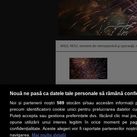
ANUL NOU, moment de retrospectivă şi speranţă, mar
Anul Nou, moment de retrospective, noi visuri şi p
Nouă ne pasă ca datele tale personale să rămână confi
tradiţii inedite de diferite popoare ale lumii, ca
Noi și partenerii noștri
589
stocăm și/sau accesăm informații pe
gesturi, pentru a avea noroc şi un viitor mai bun.
precum identificatorii cookie unici pentru prelucrarea datelor c
Puteți accepta sau gestiona preferințele dvs. făcând clic mai jos,
PRIMA PAGINĂ
ACTUALITATE
CO
opune utilizării unui interes legitim în orice moment pe pag
confidențialitate. Aceste alegeri vor fi raportate partenerilor noștr
navigarea.
Mai multe detalii
Social
Link-