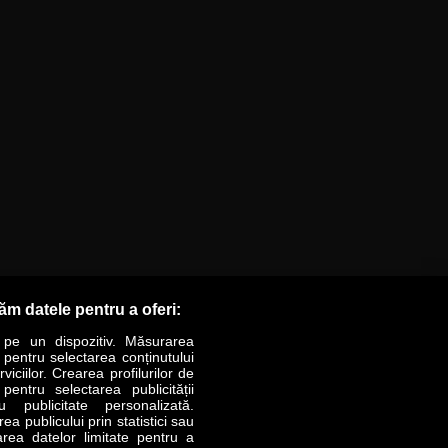
răm datele pentru a oferi:
 pe un dispozitiv. Măsurarea
r pentru selectarea conținutului
iciilor. Crearea profilurilor de
 pentru selectarea publicității
LIFESTYLE
SPECIAL
OPINII
u publicitate personalizată.
a publicului prin statistici sau
area datelor limitate pentru a
Revista Business Magazin