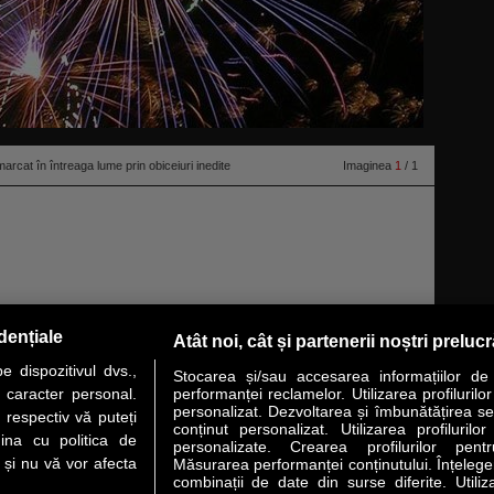
cat în întreaga lume prin obiceiuri inedite
Imaginea
1
/ 1
romisiuni pentru perioada ce va urma, este sărbătorit prin obiceiuri şi
dențiale
Atât noi, cât și partenerii noștri preluc
re fie consumă mâncăruri speciale, aducătoare de bogăţie, fie fac diverse
 dispozitivul dvs.,
citeşte toată ştirea
Stocarea și/sau accesarea informațiilor de
u caracter personal.
performanței reclamelor. Utilizarea profilurilo
personalizat. Dezvoltarea și îmbunătățirea serv
 respectiv vă puteți
conținut personalizat. Utilizarea profilurilor
VER STORY
LIDERI
ANALIZE
HI-TECH
MEET THE CEO
ina cu politica de
personalizate. Crearea profilurilor pentr
i și nu vă vor afecta
Măsurarea performanței conținutului. Înțelegere
combinații de date din surse diferite. Utiliz
uri utile
Servicii