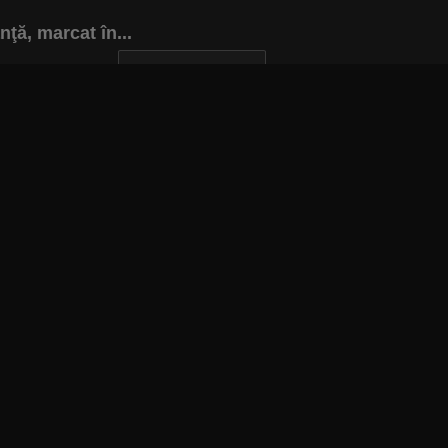
ă, marcat în...
INAPOI LA ARTICOL