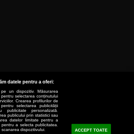
răm datele pentru a oferi:
 pe un dispozitiv. Măsurarea
r pentru selectarea conținutului
iciilor. Crearea profilurilor de
 pentru selectarea publicității
LIFESTYLE
SPECIAL
OPINII
u publicitate personalizată.
a publicului prin statistici sau
area datelor limitate pentru a
Revista Business Magazin
e pentru a selecta publicitatea.
 scanarea dispozitivului.
ACCEPT TOATE