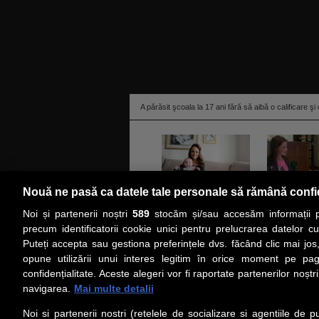
A părăsit şcoala la 17 ani fără să aibă o calificare şi
Nouă ne pasă ca datele tale personale să rămână confi
Noi și partenerii noștri
589
stocăm și/sau accesăm informații pe
citeşte toată ştirea
precum identificatorii cookie unici pentru prelucrarea datelor c
Puteți accepta sau gestiona preferințele dvs. făcând clic mai jos,
PRIMA PAGINĂ
ACTUALITATE
CO
opune utilizării unui interes legitim în orice moment pe pag
confidențialitate. Aceste alegeri vor fi raportate partenerilor noștr
navigarea.
Mai multe detalii
Social
Link-
Noi si partenerii nostri (retelele de socializare si agentiile de p