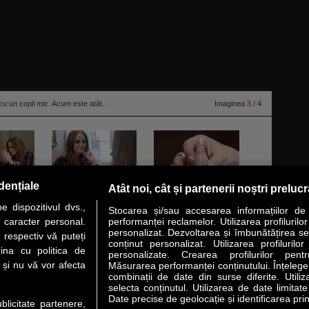
 cu un copil mic. Acum este atât...
Imaginea
3
/ 4
dențiale
Atât noi, cât și partenerii noștri preluc
 dispozitivul dvs.,
Stocarea și/sau accesarea informațiilor de
u caracter personal.
performanței reclamelor. Utilizarea profilurilo
personalizat. Dezvoltarea și îmbunătățirea serv
 respectiv vă puteți
conținut personalizat. Utilizarea profilurilor
VER STORY
LIDERI
ANALIZE
HI-TECH
MEET THE CEO
ina cu politica de
personalizate. Crearea profilurilor pentr
i și nu vă vor afecta
Măsurarea performanței conținutului. Înțelegere
combinații de date din surse diferite. Utiliz
uri utile
Servicii
selecta conținutul. Utilizarea de date limitat
Date precise de geolocație și identificarea prin
ublicitate partenere,