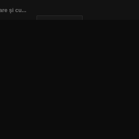
re şi cu...
INAPOI LA ARTICOL