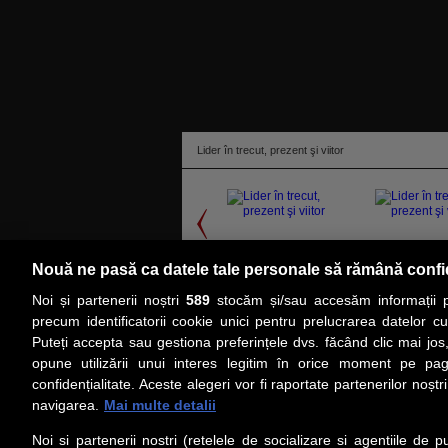
Lider în trecut, prezent şi viitor
Nouă ne pasă ca datele tale personale să rămână confi
Noi și partenerii noștri
589
stocăm și/sau accesăm informații pe
citeşte toată ştirea
precum identificatorii cookie unici pentru prelucrarea datelor c
Puteți accepta sau gestiona preferințele dvs. făcând clic mai jos,
PRIMA PAGINĂ
ACTUALITATE
CO
opune utilizării unui interes legitim în orice moment pe pag
confidențialitate. Aceste alegeri vor fi raportate partenerilor noștr
navigarea.
Mai multe detalii
Social
Link-
Noi si partenerii nostri (retelele de socializare si agentiile de p