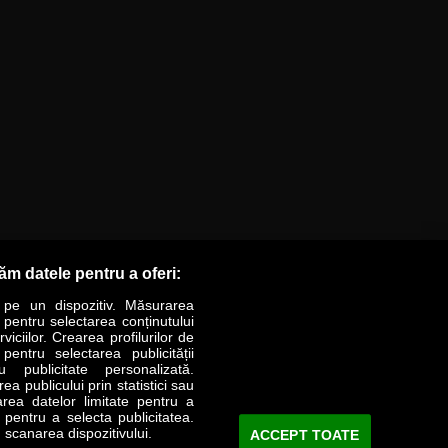
răm datele pentru a oferi:
 pe un dispozitiv. Măsurarea
r pentru selectarea conținutului
iciilor. Crearea profilurilor de
 pentru selectarea publicității
LIFESTYLE
SPECIAL
OPINII
u publicitate personalizată.
a publicului prin statistici sau
area datelor limitate pentru a
Revista Business Magazin
e pentru a selecta publicitatea.
 scanarea dispozitivului.
ACCEPT TOATE