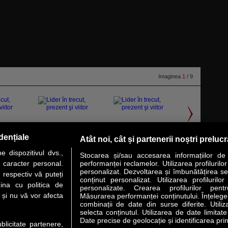
Imaginea
1
/ 9
dențiale
Atât noi, cât și partenerii noștri preluc
 dispozitivul dvs.,
Stocarea și/sau accesarea informațiilor de
u caracter personal.
performanței reclamelor. Utilizarea profilurilo
personalizat. Dezvoltarea și îmbunătățirea serv
 respectiv vă puteți
conținut personalizat. Utilizarea profilurilor
VER STORY
LIDERI
ANALIZE
HI-TECH
MEET THE CEO
ina cu politica de
personalizate. Crearea profilurilor pentr
i și nu vă vor afecta
Măsurarea performanței conținutului. Înțelegere
combinații de date din surse diferite. Utiliz
uri utile
Servicii
selecta conținutul. Utilizarea de date limitat
Date precise de geolocație și identificarea prin
ublicitate partenere,