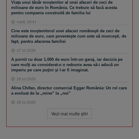
Viaţa unui tânăr moştenitor al unei afaceri de zeci de
milioane de euro în România. Ce trebuie să facă acesta
pentru compania construită de familia lui
marţi, 09:41
Cine este moştenitorul unei afaceri româneşti de zeci de
milioane de euro, care povesteşte cum este să munceşti, de
fapt, pentru afacerea familiei
27 iul 2026
A pornit cu doar 1.000 de euro într-un garaj, iar decizia pe
care mulţi au considerat-o o nebunie avea să-i aducă un
imperiu pe care puţini şi l-ar fi imaginat.
26 iul 2026
Alina Chifan, director comercial Egger România: Un rol care
a evoluat de la „mine” la „noi”
26 iul 2026
Vezi mai multe ştiri