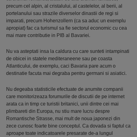
precum cel alpin, al cristalului, al castelelor, al berii, al
portelanului sau strazile diverselor dinastii de regi si
imparati, precum Hohenzollern (ca sa aduc un exemplu
apropiat) fac ca turismul sa fie sectorul economic cu cea
mai mare contributie in PIB al Bavariei.
Nu va asteptati insa la caldura cu care sunteti intampinati
de obicei in statele mediteraneene sau pe coasta
Atlanticului, de exemplu, caci Bavaria pare acum o
destinatie facuta mai degraba pentru germani si asiatici.
Nu degeaba statisticile efectuate de anumite companii
care monitorizeaza forumurile de discutii de pe internet
arata ca in timp ce turistii britanici, unii dintre cei mai
plimbareti din Europa, nu stiu mare lucru despre
Romantische Strasse, mai mult de noua japonezi din
zece cunosc foarte bine conceptul. Ca dovada si faptul ca
aproape toate indicatoarele presarate de-a lungul