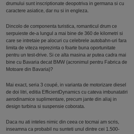
drumului sunt inscriptionate deopotriva in germana si cu
caractere asiatice, dar nu si in engleza.
Dincolo de componenta turistica, romanticul drum ce
serpuieste de-a lungul a mai bine de 360 de kilometri si
care se intretaie pe alocuri cu celebrele autobahn-uri fara
limita de viteza reprezinta o foarte buna oportunitate
pentru un test-drive. Si ce alta masina ar putea cadra mai
bine cu Bavaria decat BMW (acronimul pentru Fabrica de
Motoare din Bavaria)?
Mai exact, seria 3 coupé, in varianta de motorizare diesel
de doi litri, editia EfficientDynamics cu cateva imbunatatiri
aerodinamice suplimentare, precum jante din aliaj in
design turbina si suspensie coborata.
Daca nu ati inteles nimic din ceea ce tocmai am scris,
inseamna ca probabil nu sunteti unul dintre cei 1.500-