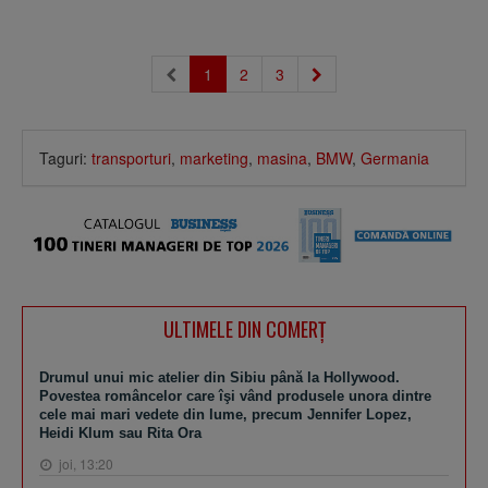
1
2
3
Taguri:
transporturi
,
marketing
,
masina
,
BMW
,
Germania
ULTIMELE DIN COMERȚ
Drumul unui mic atelier din Sibiu până la Hollywood.
Povestea româncelor care îşi vând produsele unora dintre
cele mai mari vedete din lume, precum Jennifer Lopez,
Heidi Klum sau Rita Ora
joi, 13:20