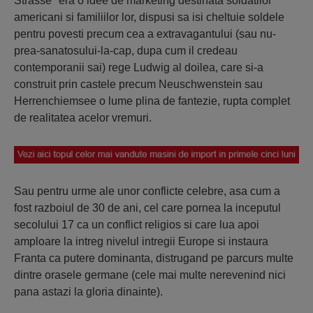
Strasse" era o idee de marketing destinata soldatilor
americani si familiilor lor, dispusi sa isi cheltuie soldele
pentru povesti precum cea a extravagantului (sau nu-
prea-sanatosului-la-cap, dupa cum il credeau
contemporanii sai) rege Ludwig al doilea, care si-a
construit prin castele precum Neuschwenstein sau
Herrenchiemsee o lume plina de fantezie, rupta complet
de realitatea acelor vremuri.
Sau pentru urme ale unor conflicte celebre, asa cum a
fost razboiul de 30 de ani, cel care pornea la inceputul
secolului 17 ca un conflict religios si care lua apoi
amploare la intreg nivelul intregii Europe si instaura
Franta ca putere dominanta, distrugand pe parcurs multe
dintre orasele germane (cele mai multe nerevenind nici
pana astazi la gloria dinainte).