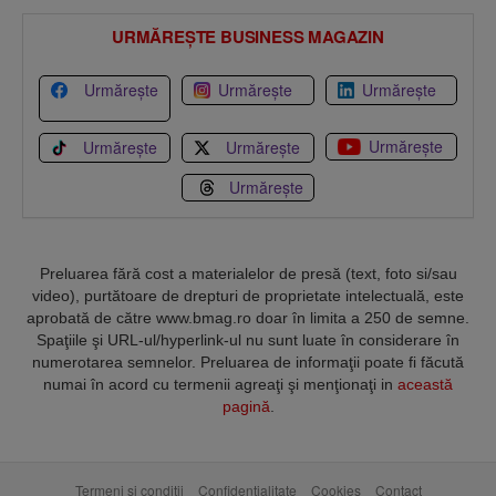
URMĂREȘTE BUSINESS MAGAZIN
Urmărește
Urmărește
Urmărește
Urmărește
Urmărește
Urmărește
Urmărește
Preluarea fără cost a materialelor de presă (text, foto si/sau
video), purtătoare de drepturi de proprietate intelectuală, este
aprobată de către www.bmag.ro doar în limita a 250 de semne.
Spaţiile şi URL-ul/hyperlink-ul nu sunt luate în considerare în
numerotarea semnelor. Preluarea de informaţii poate fi făcută
numai în acord cu termenii agreaţi şi menţionaţi in
această
pagină
.
Termeni și condiții
Confidențialitate
Cookies
Contact