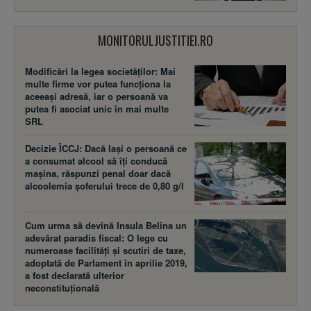
MONITORULJUSTITIEI.RO
Modificări la legea societăţilor: Mai
multe firme vor putea funcţiona la
aceeaşi adresă, iar o persoană va
putea fi asociat unic în mai multe
SRL
Decizie ÎCCJ: Dacă laşi o persoană ce
a consumat alcool să îţi conducă
maşina, răspunzi penal doar dacă
alcoolemia şoferului trece de 0,80 g/l
Cum urma să devină Insula Belina un
adevărat paradis fiscal: O lege cu
numeroase facilităţi şi scutiri de taxe,
adoptată de Parlament în aprilie 2019,
a fost declarată ulterior
neconstituţională