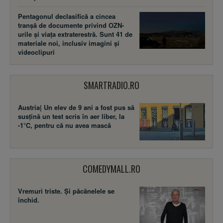
Pentagonul declasifică a cincea
tranșă de documente privind OZN-
urile și viața extraterestră. Sunt 41 de
materiale noi, inclusiv imagini și
videoclipuri
SMARTRADIO.RO
Austria| Un elev de 9 ani a fost pus să
susţină un test scris în aer liber, la
-1°C, pentru că nu avea mască
COMEDYMALL.RO
Vremuri triste. Şi păcănelele se
închid.