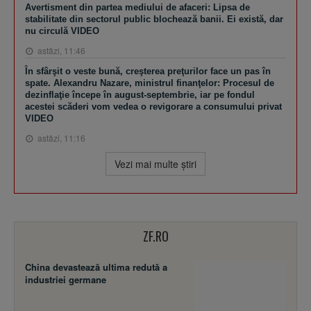
Avertisment din partea mediului de afaceri: Lipsa de
stabilitate din sectorul public blochează banii. Ei există, dar
nu circulă VIDEO
astăzi, 11:46
În sfârşit o veste bună, creşterea preţurilor face un pas în
spate. Alexandru Nazare, ministrul finanţelor: Procesul de
dezinflaţie începe în august-septembrie, iar pe fondul
acestei scăderi vom vedea o revigorare a consumului privat
VIDEO
astăzi, 11:16
Vezi mai multe ştiri
ZF.RO
China devastează ultima redută a
industriei germane