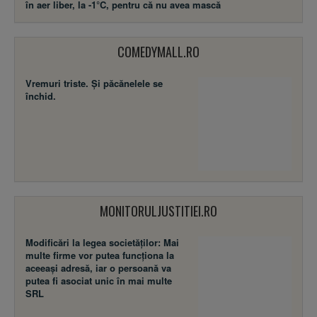
în aer liber, la -1°C, pentru că nu avea mască
COMEDYMALL.RO
Vremuri triste. Şi păcănelele se
închid.
MONITORULJUSTITIEI.RO
Modificări la legea societăţilor: Mai
multe firme vor putea funcţiona la
aceeaşi adresă, iar o persoană va
putea fi asociat unic în mai multe
SRL