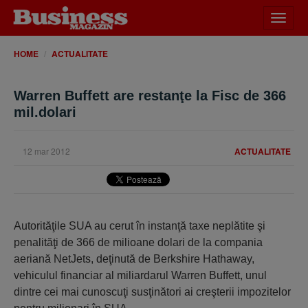
Desch
meniu
HOME
ACTUALITATE
Warren Buffett are restanţe la Fisc de 366
mil.dolari
12 mar 2012
ACTUALITATE
Autorităţile SUA au cerut în instanţă taxe neplătite şi
penalităţi de 366 de milioane dolari de la compania
aeriană NetJets, deţinută de Berkshire Hathaway,
vehiculul financiar al miliardarul Warren Buffett, unul
dintre cei mai cunoscuţi susţinători ai creşterii impozitelor