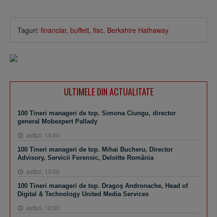
Taguri:
financiar
,
buffett
,
fisc
,
Berkshire Hathaway
ULTIMELE DIN ACTUALITATE
100 Tineri manageri de top. Simona Ciungu, director
general Mobexpert Pallady
astăzi, 14:00
100 Tineri manageri de top. Mihai Bucheru, Director
Advisory, Servicii Forensic, Deloitte România
astăzi, 13:00
100 Tineri manageri de top. Dragoş Andronache, Head of
Digital & Technology United Media Services
astăzi, 12:00