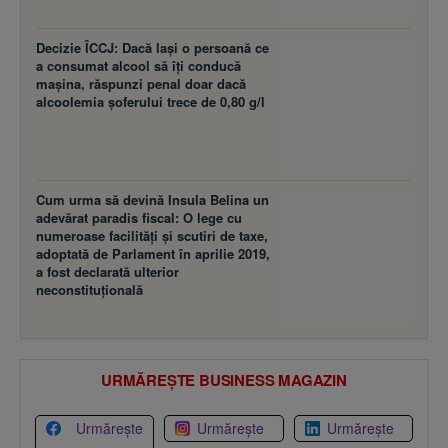
Decizie ÎCCJ: Dacă laşi o persoană ce
a consumat alcool să îţi conducă
maşina, răspunzi penal doar dacă
alcoolemia şoferului trece de 0,80 g/l
Cum urma să devină Insula Belina un
adevărat paradis fiscal: O lege cu
numeroase facilităţi şi scutiri de taxe,
adoptată de Parlament în aprilie 2019,
a fost declarată ulterior
neconstituţională
URMĂREȘTE BUSINESS MAGAZIN
Urmărește
Urmărește
Urmărește