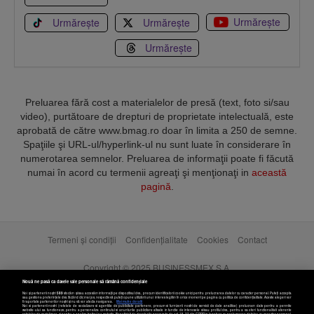
Urmărește
Urmărește
Urmărește
Urmărește
Preluarea fără cost a materialelor de presă (text, foto si/sau
video), purtătoare de drepturi de proprietate intelectuală, este
aprobată de către www.bmag.ro doar în limita a 250 de semne.
Spaţiile şi URL-ul/hyperlink-ul nu sunt luate în considerare în
numerotarea semnelor. Preluarea de informaţii poate fi făcută
numai în acord cu termenii agreaţi şi menţionaţi in
această
pagină
.
Termeni și condiții
Confidențialitate
Cookies
Contact
Copyright © 2025 BUSINESSMEX S.A.
Nouă ne pasă ca datele tale personale să rămână confidențiale
Noi și partenerii noștri
589
stocăm și/sau accesăm informații pe dispozitivul dvs., precum identificatorii cookie unici pentru prelucrarea datelor cu caracter personal. Puteți accepta
sau gestiona preferințele dvs. făcând clic mai jos, respectiv vă puteți opune utilizării unui interes legitim în orice moment pe pagina cu politica de confidențialitate. Aceste alegeri vor
fi raportate partenerilor noștri și nu vă vor afecta navigarea.
Mai multe detalii
Noi si partenerii nostri (retelele de socializare si agentiile de publicitate partenere, precum si furnizorii nostri de servicii de date analitice) prelucram date pentru a permite
website-ului sa functioneze, pentru a personaliza continutul si anunturile publicitare afisate in functie de interesele si/sau profilul dvs., pentru a va oferi functionalitati aferente
retelelor de socializare si pentru a analiza traficul pe website. Beneficiati de drepturile prevazute de art. 15-22 din GDPR in legatura cu prelucrarea datelor cu caracter personal.