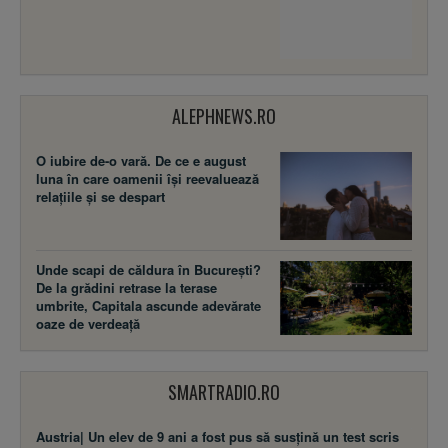
ALEPHNEWS.RO
O iubire de-o vară. De ce e august
luna în care oamenii își reevaluează
relațiile și se despart
Unde scapi de căldura în București?
De la grădini retrase la terase
umbrite, Capitala ascunde adevărate
oaze de verdeață
SMARTRADIO.RO
Austria| Un elev de 9 ani a fost pus să susţină un test scris