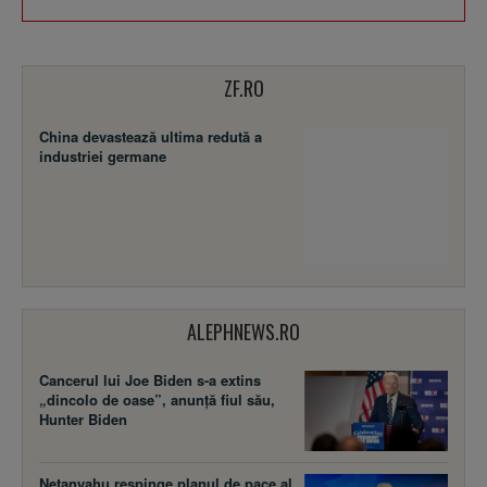
ZF.RO
China devastează ultima redută a
industriei germane
ALEPHNEWS.RO
Cancerul lui Joe Biden s-a extins
„dincolo de oase”, anunță fiul său,
Hunter Biden
Netanyahu respinge planul de pace al