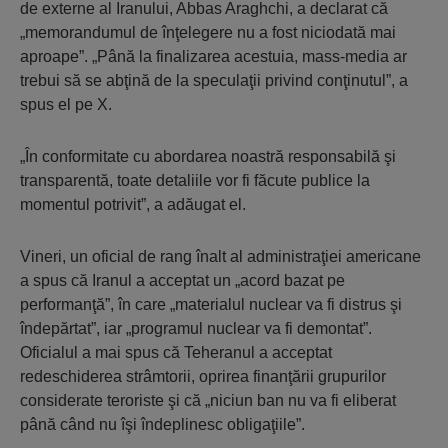
de externe al Iranului, Abbas Araghchi, a declarat că
„memorandumul de înţelegere nu a fost niciodată mai
aproape”. „Până la finalizarea acestuia, mass-media ar
trebui să se abţină de la speculaţii privind conţinutul”, a
spus el pe X.
„În conformitate cu abordarea noastră responsabilă şi
transparentă, toate detaliile vor fi făcute publice la
momentul potrivit”, a adăugat el.
Vineri, un oficial de rang înalt al administraţiei americane
a spus că Iranul a acceptat un „acord bazat pe
performanţă”, în care „materialul nuclear va fi distrus şi
îndepărtat”, iar „programul nuclear va fi demontat”.
Oficialul a mai spus că Teheranul a acceptat
redeschiderea strâmtorii, oprirea finanţării grupurilor
considerate teroriste şi că „niciun ban nu va fi eliberat
până când nu îşi îndeplinesc obligaţiile”.