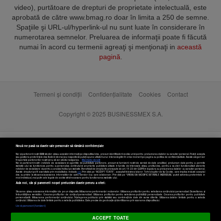
video), purtătoare de drepturi de proprietate intelectuală, este
aprobată de către www.bmag.ro doar în limita a 250 de semne.
Spaţiile şi URL-ul/hyperlink-ul nu sunt luate în considerare în
numerotarea semnelor. Preluarea de informaţii poate fi făcută
numai în acord cu termenii agreaţi şi menţionaţi in
această
pagină
.
Termeni și condiții
Confidențialitate
Cookies
Contact
Copyright © 2025 BUSINESSMEX S.A.
Nouă ne pasă ca datele tale personale să rămână confidențiale
Noi și partenerii noștri
589
stocăm și/sau accesăm informații pe dispozitivul dvs., precum identificatorii cookie unici pentru prelucrarea datelor cu caracter personal. Puteți accepta
sau gestiona preferințele dvs. făcând clic mai jos, respectiv vă puteți opune utilizării unui interes legitim în orice moment pe pagina cu politica de confidențialitate. Aceste alegeri vor
fi raportate partenerilor noștri și nu vă vor afecta navigarea.
Mai multe detalii
Noi si partenerii nostri (retelele de socializare si agentiile de publicitate partenere, precum si furnizorii nostri de servicii de date analitice) prelucram date pentru a permite
website-ului sa functioneze, pentru a personaliza continutul si anunturile publicitare afisate in functie de interesele si/sau profilul dvs., pentru a va oferi functionalitati aferente
retelelor de socializare si pentru a analiza traficul pe website. Beneficiati de drepturile prevazute de art. 15-22 din GDPR in legatura cu prelucrarea datelor cu caracter personal.
Aceste drepturi pot fi exercitate prin modalitatea indicata
aici
. Prin click pe “ACCEPT TOATE”, acceptati folosirea tuturor Tehnologiilor de tip Cookie, care implica inclusiv acceptul
dvs. cu privire la stocarea/accesarea informatiilor de catre Vendor-ii cu care colaboram. Prin click pe “VREAU SA MODIFIC SETARILE INDIVIDUAL” puteti schimba preferintele in
mod individual, mai putin cele legate de cookie strict necesare pentru functionarea website-ului.
Atât noi, cât și partenerii noștri prelucrăm datele pentru a oferi:
Stocarea și/sau accesarea informațiilor de pe un dispozitiv. Măsurarea performanței reclamelor. Utilizarea profilurilor pentru selectarea conținutului personalizat. Dezvoltarea și
îmbunătățirea serviciilor. Crearea profilurilor de conținut personalizat. Utilizarea profilurilor pentru selectarea publicității personalizate. Crearea profilurilor pentru publicitate
personalizată. Măsurarea performanței conținutului. Înțelegerea publicului prin statistici sau combinații de date din surse diferite. Utilizarea datelor limitate pentru a selecta
Setări cookies
conținutul. Utilizarea de date limitate pentru a selecta publicitatea. Date precise de geolocație și identificarea prin scanarea dispozitivului.
Listă parteneri (furnizori)
ACCEPT TOATE