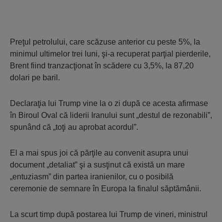
Preţul petrolului, care scăzuse anterior cu peste 5%, la
minimul ultimelor trei luni, şi-a recuperat parţial pierderile,
Brent fiind tranzacţionat în scădere cu 3,5%, la 87,20
dolari pe baril.
Declaraţia lui Trump vine la o zi după ce acesta afirmase
în Biroul Oval că liderii Iranului sunt „destul de rezonabili”,
spunând că „toţi au aprobat acordul”.
El a mai spus joi că părţile au convenit asupra unui
document „detaliat” şi a susţinut că există un mare
„entuziasm” din partea iranienilor, cu o posibilă
ceremonie de semnare în Europa la finalul săptămânii.
La scurt timp după postarea lui Trump de vineri, ministrul