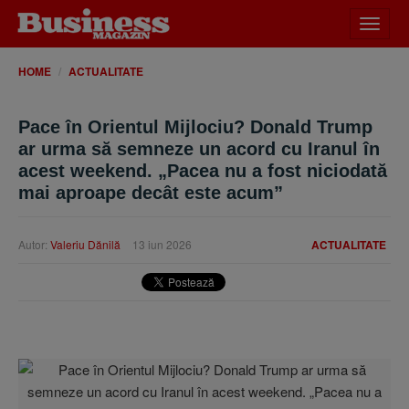
Desch
meniu
HOME
ACTUALITATE
Pace în Orientul Mijlociu? Donald Trump
ar urma să semneze un acord cu Iranul în
acest weekend. „Pacea nu a fost niciodată
mai aproape decât este acum”
Autor:
Valeriu Dănilă
13 iun 2026
ACTUALITATE