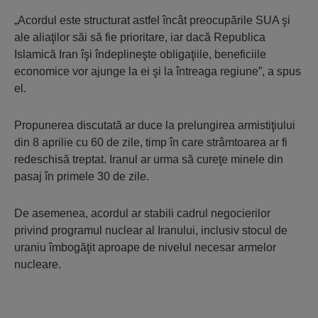
„Acordul este structurat astfel încât preocupările SUA şi
ale aliaţilor săi să fie prioritare, iar dacă Republica
Islamică Iran îşi îndeplineşte obligaţiile, beneficiile
economice vor ajunge la ei şi la întreaga regiune”, a spus
el.
Propunerea discutată ar duce la prelungirea armistiţiului
din 8 aprilie cu 60 de zile, timp în care strâmtoarea ar fi
redeschisă treptat. Iranul ar urma să cureţe minele din
pasaj în primele 30 de zile.
De asemenea, acordul ar stabili cadrul negocierilor
privind programul nuclear al Iranului, inclusiv stocul de
uraniu îmbogăţit aproape de nivelul necesar armelor
nucleare.