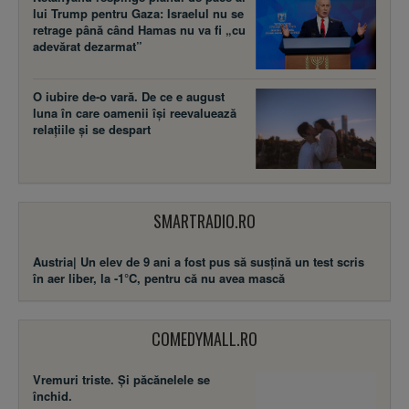
lui Trump pentru Gaza: Israelul nu se
retrage până când Hamas nu va fi „cu
adevărat dezarmat”
O iubire de-o vară. De ce e august
luna în care oamenii își reevaluează
relațiile și se despart
SMARTRADIO.RO
Austria| Un elev de 9 ani a fost pus să susţină un test scris
în aer liber, la -1°C, pentru că nu avea mască
COMEDYMALL.RO
Vremuri triste. Şi păcănelele se
închid.