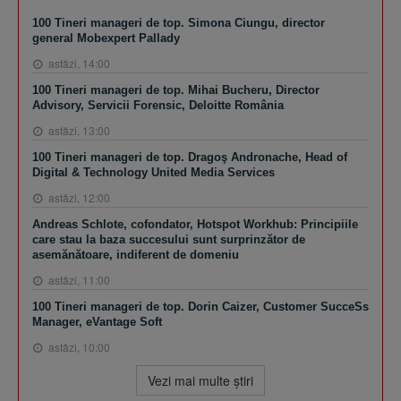
100 Tineri manageri de top. Simona Ciungu, director
general Mobexpert Pallady
astăzi, 14:00
100 Tineri manageri de top. Mihai Bucheru, Director
Advisory, Servicii Forensic, Deloitte România
astăzi, 13:00
100 Tineri manageri de top. Dragoş Andronache, Head of
Digital & Technology United Media Services
astăzi, 12:00
Andreas Schlote, cofondator, Hotspot Workhub: Principiile
care stau la baza succesului sunt surprinzător de
asemănătoare, indiferent de domeniu
astăzi, 11:00
100 Tineri manageri de top. Dorin Caizer, Customer SucceSs
Manager, eVantage Soft
astăzi, 10:00
Vezi mai multe ştiri