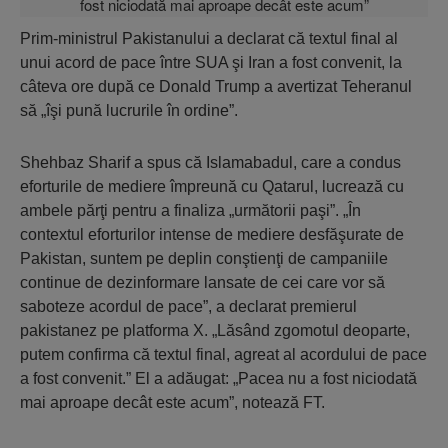
Prim-ministrul Pakistanului a declarat că textul final al
unui acord de pace între SUA şi Iran a fost convenit, la
câteva ore după ce Donald Trump a avertizat Teheranul
să „îşi pună lucrurile în ordine”.
Shehbaz Sharif a spus că Islamabadul, care a condus
eforturile de mediere împreună cu Qatarul, lucrează cu
ambele părţi pentru a finaliza „următorii paşi”. „În
contextul eforturilor intense de mediere desfăşurate de
Pakistan, suntem pe deplin conştienţi de campaniile
continue de dezinformare lansate de cei care vor să
saboteze acordul de pace”, a declarat premierul
pakistanez pe platforma X. „Lăsând zgomotul deoparte,
putem confirma că textul final, agreat al acordului de pace
a fost convenit.” El a adăugat: „Pacea nu a fost niciodată
mai aproape decât este acum”, notează FT.