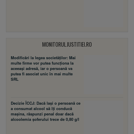
MONITORULJUSTITIEI.RO
Modificări la legea societăţilor: Mai
multe firme vor putea funcţiona la
aceeaşi adresă, iar o persoană va
putea fi asociat unic în mai multe
SRL
Decizie ÎCCJ: Dacă laşi o persoană ce
a consumat alcool să îţi conducă
maşina, răspunzi penal doar dacă
alcoolemia şoferului trece de 0,80 g/l