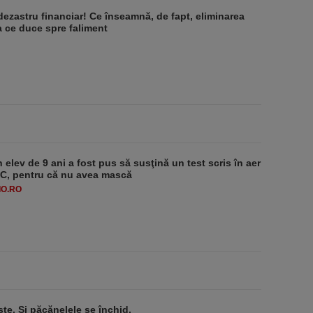
dezastru financiar! Ce înseamnă, de fapt, eliminarea
 ce duce spre faliment
 elev de 9 ani a fost pus să susţină un test scris în aer
-1°C, pentru că nu avea mască
O.RO
ste. Şi păcănelele se închid.