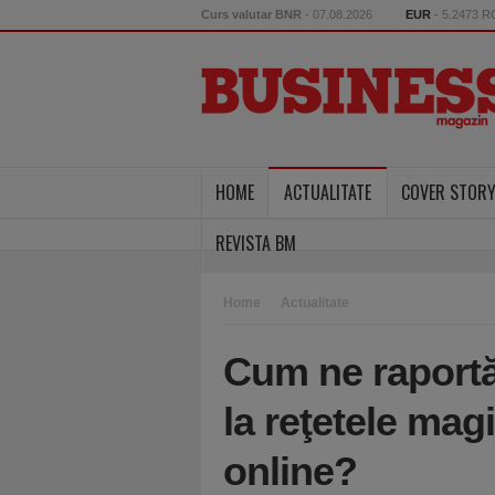
Curs valutar BNR
- 07.08.2026
EUR
- 5.2473 
HOME
ACTUALITATE
COVER STOR
REVISTA BM
Home
Actualitate
Cum ne raport
la reţetele mag
online?