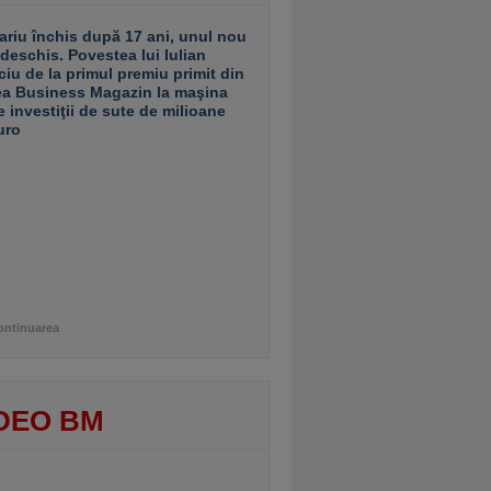
ariu închis după 17 ani, unul nou
 deschis. Povestea lui Iulian
ciu de la primul premiu primit din
ea Business Magazin la maşina
e investiţii de sute de milioane
uro
ontinuarea
DEO BM