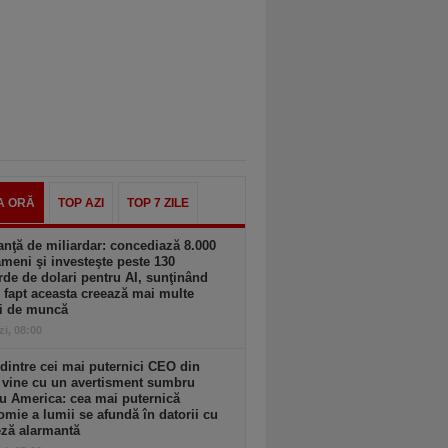
A ORĂ
TOP AZI
TOP 7 ZILE
nţă de miliardar: concediază 8.000
meni şi investeşte peste 130
rde de dolari pentru AI, sunţinând
 fapt aceasta creează mai multe
ri de muncă
zi, 08:00
dintre cei mai puternici CEO din
 vine cu un avertisment sumbru
u America: cea mai puternică
mie a lumii se afundă în datorii cu
eză alarmantă