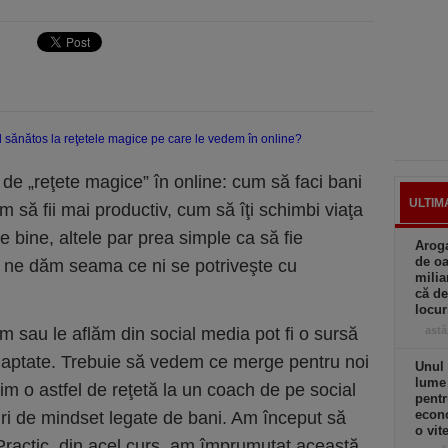
l de „reţete magice” în online: cum să faci bani
ULTIM
 să fii mai productiv, cum să îţi schimbi viaţa
 bine, altele par prea simple ca să fie
Aroga
de oa
ă ne dăm seama ce ni se potriveşte cu
milia
că de
locu
im sau le aflăm din social media pot fi o sursă
astă
 adaptate. Trebuie să vedem ce merge pentru noi
Unul 
lume
im o astfel de reţetă la un coach de pe social
pentr
econo
ri de mindset legate de bani. Am început să
o vit
 Practic, din acel curs, am împrumutat această