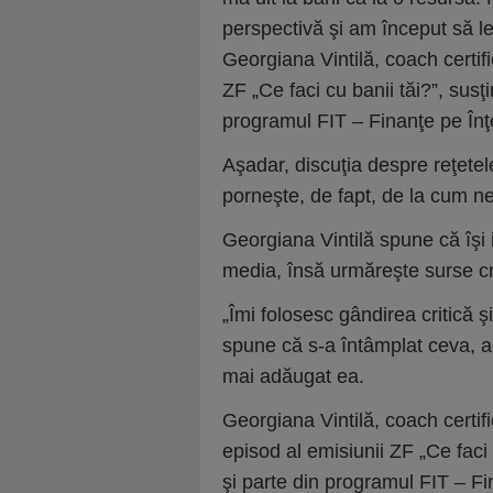
perspectivă şi am început să 
Georgiana Vintilă, coach certif
ZF „Ce faci cu banii tăi?”, susţ
programul FIT – Finanţe pe Înţe
Aşadar, discuţia despre reţete
porneşte, de fapt, de la cum ne 
Georgiana Vintilă spune că îşi ia
media, însă urmăreşte surse cr
„Îmi folosesc gândirea critică ş
spune că s-a întâmplat ceva, a
mai adăugat ea.
Georgiana Vintilă, coach certif
episod al emisiunii ZF „Ce faci
şi parte din programul FIT – Fin