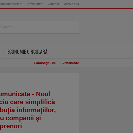
 confidentialitate
Newsletter
Contact
Arhiva BM
ECONOMIE CIRCULARĂ
Cataloage BM
Evenimente
omunicate - Noul
ciu care simplifică
ibuţia informaţiilor,
u companii şi
prenori