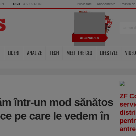
RON
USD
- 4.5595 RON
Publicitate
Abonamente
Politica de
ABONARE
Y
LIDERI
ANALIZE
TECH
MEET THE CEO
LIFESTYLE
VIDEO
ZF C
ăm într-un mod sănătos
servi
distr
ice pe care le vedem în
pentr
antre