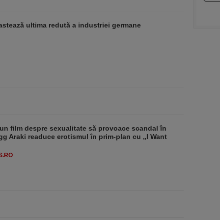
stează ultima redută a industriei germane
un film despre sexualitate să provoace scandal în
g Araki readuce erotismul în prim-plan cu „I Want
S.RO