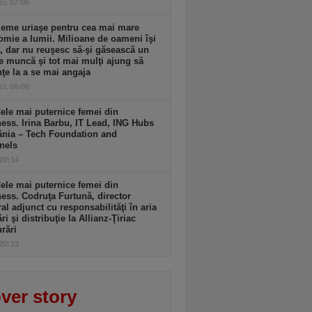
zi, 07:00
leme uriaşe pentru cea mai mare
mie a lumii. Milioane de oameni îşi
, dar nu reuşesc să-şi găsească un
e muncă şi tot mai mulţi ajung să
ţe la a se mai angaja
zi, 06:00
ele mai puternice femei din
ess. Irina Barbu, IT Lead, ING Hubs
nia – Tech Foundation and
nels
 20:14
ele mai puternice femei din
ess. Codruţa Furtună, director
al adjunct cu responsabilităţi în aria
ri şi distribuţie la Allianz-Ţiriac
rări
 20:13
ver story