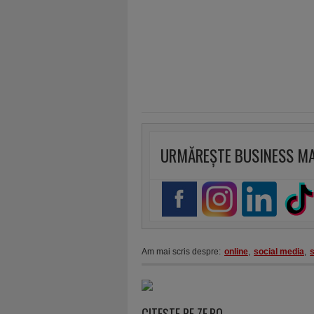
URMĂREȘTE BUSINESS M
Am mai scris despre:
online
,
social media
,
CITEŞTE PE ZF.RO