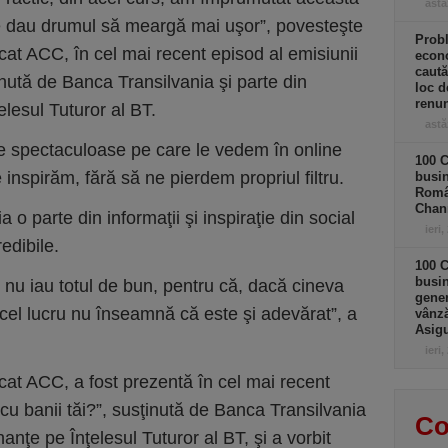
astă
le dau drumul să meargă mai uşor”, povesteşte
Prob
icat ACC, în cel mai recent episod al emisiunii
econo
caută
inută de Banca Transilvania şi parte din
loc d
renun
lesul Tuturor al BT.
astă
le spectaculoase pe care le vedem în online
100 C
inspirăm, fără să ne pierdem propriul filtru.
busin
Româ
Chan
 o parte din informaţii şi inspiraţie din social
ieri,
edibile.
100 C
busin
i nu iau totul de bun, pentru că, dacă cineva
gener
cel lucru nu înseamnă că este şi adevărat”, a
vânză
Asigu
ieri,
icat ACC, a fost prezentă în cel mai recent
 cu banii tăi?”, susţinută de Banca Transilvania
Co
anţe pe Înţelesul Tuturor al BT, şi a vorbit