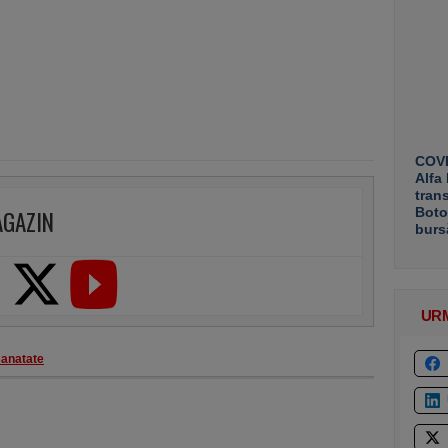
COVE
Alfa
tran
Boto
AGAZIN
burs
UR
sanatate