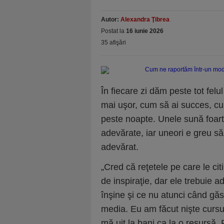
Autor:
Alexandra Ţibrea
Postat la
16 iunie 2026
35 afişări
În fiecare zi dăm peste tot felu
mai uşor, cum să ai succes, cum
peste noapte. Unele sună foarte
adevărate, iar uneori e greu s
adevărat.
„Cred că reţetele pe care le cit
de inspiraţie, dar ele trebuie
înşine şi ce nu atunci când găs
media. Eu am făcut nişte cursu
mă uit la bani ca la o resursă.