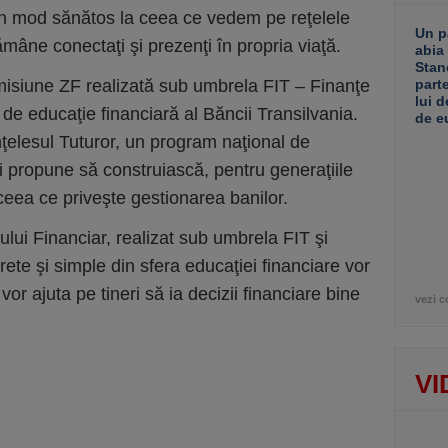
n mod sănătos la ceea ce vedem pe reţelele
Un p
âne conectaţi şi prezenţi în propria viaţă.
abia
Stan
emisiune ZF realizată sub umbrela FIT – Finanţe
part
lui d
 de educaţie financiară al Băncii Transilvania.
de e
nţelesul Tuturor, un program naţional de
şi propune să construiască, pentru generaţiile
 ceea ce priveşte gestionarea banilor.
rului Financiar, realizat sub umbrela FIT şi
rete şi simple din sfera educaţiei financiare vor
vor ajuta pe tineri să ia decizii financiare bine
vezi c
VI