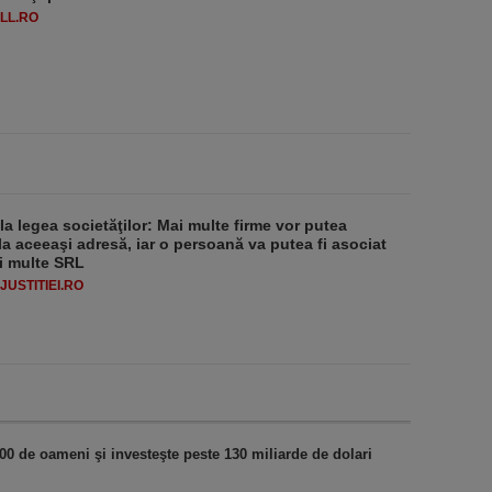
LL.RO
 la legea societăţilor: Mai multe firme vor putea
la aceeaşi adresă, iar o persoană va putea fi asociat
i multe SRL
USTITIEI.RO
00 de oameni şi investeşte peste 130 miliarde de dolari