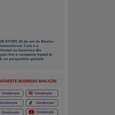
R STORY. 35 de ani de Electro-
 International. Cum s-a
sformat un business din
şani într-o companie listată la
ă, cu perspective globale
MĂREȘTE BUSINESS MAGAZIN
Urmărește
Urmărește
Urmărește
Urmărește
Urmărește
Urmărește